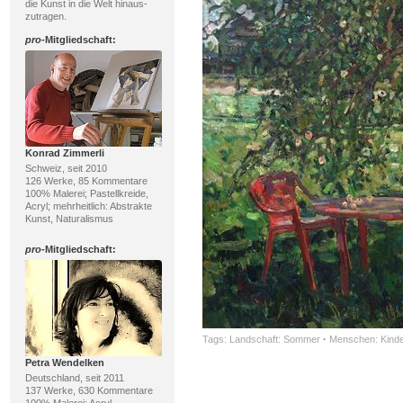
die Kunst in die Welt hinaus-
zutragen.
pro
-Mitgliedschaft:
Konrad Zimmerli
Schweiz, seit 2010
126 Werke, 85 Kommentare
100% Malerei; Pastellkreide,
Acryl; mehrheitlich: Abstrakte
Kunst, Naturalismus
pro
-Mitgliedschaft:
Tags:
Landschaft: Sommer
·
Menschen: Kind
Petra Wendelken
Deutschland, seit 2011
137 Werke, 630 Kommentare