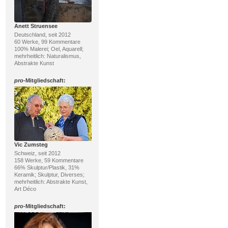
Anett Struensee
Deutschland, seit 2012
60 Werke, 99 Kommentare
100% Malerei; Oel, Aquarell;
mehrheitlich: Naturalismus,
Abstrakte Kunst
pro
-Mitgliedschaft:
Vic Zumsteg
Schweiz, seit 2012
158 Werke, 59 Kommentare
66% Skulptur/Plastik, 31%
Keramik; Skulptur, Diverses;
mehrheitlich: Abstrakte Kunst,
Art Déco
pro
-Mitgliedschaft: