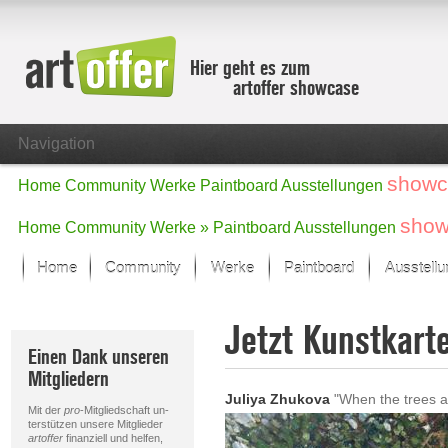
Hier geht es zum
artoffer showcase
Navigation
showc
Home
Community
Werke
Paintboard
Ausstellungen
show
Home
Community
Werke »
Paintboard
Ausstellungen
Home
Community
Werke
Paintboard
Ausstell
Showcase
Jetzt Kunstkart
Der letzte Monat im Fokus
Einen Dank unseren
Alle Fokus-Werke
Mitgliedern
Standard-Ansicht
Juliya Zhukova
"When the trees a
Fokus-Werke
Mit der
pro
-Mitgliedschaft un-
Neue Werke – Auswahl
terstützen unsere Mitglieder
artoffer
finanziell und helfen,
Alle neuen Werke