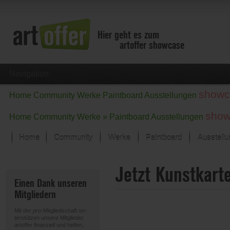
Hier geht es zum
artoffer showcase
Navigation
showc
Home
Community
Werke
Paintboard
Ausstellungen
show
Home
Community
Werke »
Paintboard
Ausstellungen
Home
Community
Werke
Paintboard
Ausstell
Showcase
Jetzt Kunstkart
Der letzte Monat im Fokus
Einen Dank unseren
Alle Fokus-Werke
Mitgliedern
Standard-Ansicht
Fokus-Werke
Mit der
pro
-Mitgliedschaft un-
Neue Werke – Auswahl
terstützen unsere Mitglieder
artoffer
finanziell und helfen,
Alle neuen Werke