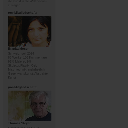
die Kunst in die Welt hinaus-
zutragen.
pro
-Mitgliedschaft:
Branka Moser
Schweiz, seit 2024
88 Werke, 103 Kommentare
91% Malerei, 9%
Skulptur/Plastik; Oel,
Mischtechnik; mehrheitlich:
Gegenwartskunst, Abstrakte
Kunst
pro
-Mitgliedschaft:
Thomas Steyer