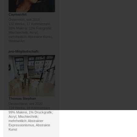
CaymanArt
Österreich, seit 2018
132 Werke, 17 Kommentare
89% Malerei, 11% Fotografie;
Mischtechnik, Acryl;
mehrheitlich: Abstrakte Kunst,
Minimal Art
pro
-Mitgliedschaft:
Thomas Stephan
Deutschland, seit 2020
124 Werke, 18 Kommentare
99% Malerei, 1% Druckgrafik;
Acryl, Mischtechnik;
mehrheitlich: Abstrakter
Expressionismus, Abstrakte
Kunst