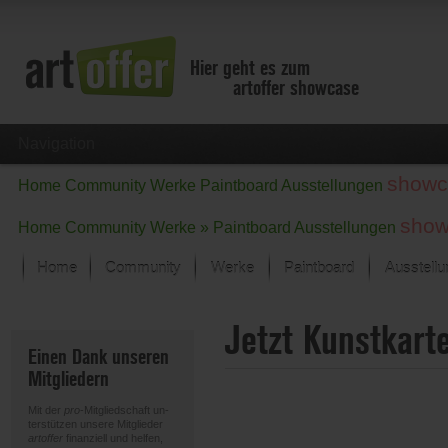
Hier geht es zum
artoffer showcase
Navigation
showc
Home
Community
Werke
Paintboard
Ausstellungen
show
Home
Community
Werke »
Paintboard
Ausstellungen
Home
Community
Werke
Paintboard
Ausstell
Showcase
Jetzt Kunstkart
Der letzte Monat im Fokus
Einen Dank unseren
Alle Fokus-Werke
Mitgliedern
Standard-Ansicht
Fokus-Werke
Mit der
pro
-Mitgliedschaft un-
Neue Werke – Auswahl
terstützen unsere Mitglieder
artoffer
finanziell und helfen,
Alle neuen Werke