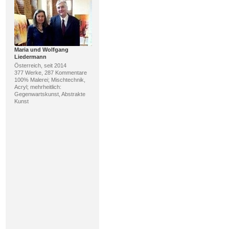
Maria und Wolfgang
Liedermann
Österreich, seit 2014
377 Werke, 287 Kommentare
100% Malerei; Mischtechnik,
Acryl; mehrheitlich:
Gegenwartskunst, Abstrakte
Kunst