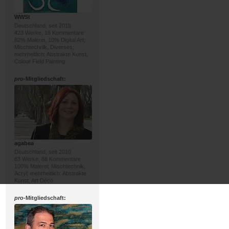
WWSt
Deutschland, seit 2018
423 Werke, 16 Kommentare
82% Malerei, 10% Digital Art;
Mischtechnik, Diverses;
mehrheitlich: Abstrakte Kunst,
Colour Field Painting
pro
-Mitgliedschaft:
agabea
Deutschland, seit 2010
63 Werke, 88 Kommentare
100% Malerei; Mischtechnik,
Acryl; mehrheitlich: Abstrakte
Kunst, Art Déco
pro
-Mitgliedschaft: