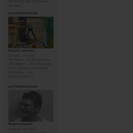
die Kunst in die Welt hinaus-
zutragen.
pro
-Mitgliedschaft:
Rudolf Lehmann
Schweiz, seit 2001
408 Werke, 374 Kommentare
78% Malerei, 13% Zeichnung;
Acryl, Aquarell; mehrheitlich:
Pluralismus, Neo-
Expressionismus
pro
-Mitgliedschaft:
Regina Köppen
Schweiz, seit 2012