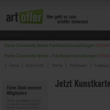
Hier geht es zum
artoffer showcase
Navigation
showc
Home
Community
Werke
Paintboard
Ausstellungen
show
Home
Community
Werke »
Paintboard
Ausstellungen
Home
Community
Werke
Paintboard
Ausstell
Showcase
Jetzt Kunstkart
Der letzte Monat im Fokus
Einen Dank unseren
Alle Fokus-Werke
Mitgliedern
Standard-Ansicht
Fokus-Werke
Mit der
pro
-Mitgliedschaft un-
Neue Werke – Auswahl
terstützen unsere Mitglieder
artoffer
finanziell und helfen,
Alle neuen Werke