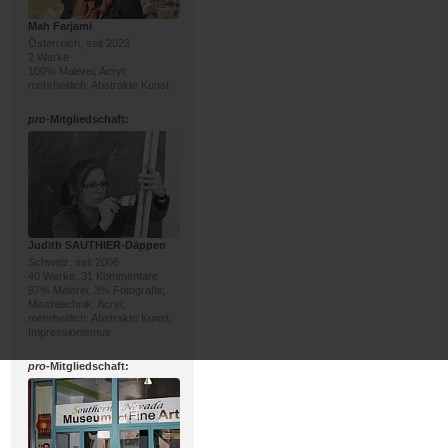
Mah Farjami
Österreich, seit 2023
2 Werke
100% Malerei; Acryl;
mehrheitlich: Abstrakte Kunst
pro
-Mitgliedschaft:
Judith SAUTHIER-Däppen
Schweiz, seit 2006
40 Werke, 31 Kommentare
97% Malerei, 3% Fotografie;
Mischtechnik, Acryl;
mehrheitlich: Abstrakte Kunst,
Impressionismus
pro
-Mitgliedschaft: