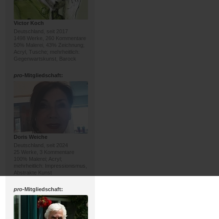
Victor Koch
Deutschland, seit 2017
1498 Werke, 260 Kommentare
50% Malerei, 43% Zeichnung;
Acryl, Tusche; mehrheitlich:
Gegenwartskunst, Barock
pro
-Mitgliedschaft:
Doris Weiche
Deutschland, seit 2024
25 Werke, 3 Kommentare
100% Malerei; Acryl;
mehrheitlich: Impressionismus,
Abstrakte Kunst
pro
-Mitgliedschaft: