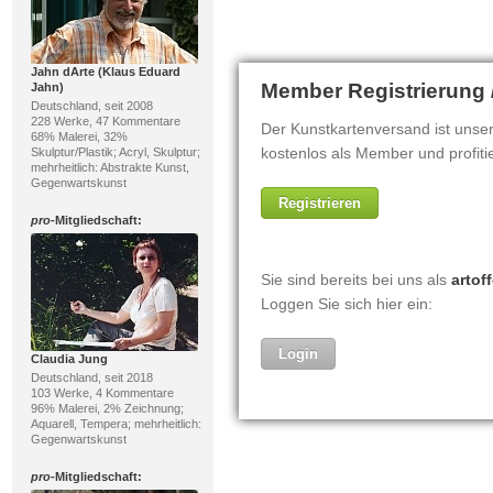
Jahn dArte (Klaus Eduard
Jahn)
Deutschland, seit 2008
228 Werke, 47 Kommentare
68% Malerei, 32%
Skulptur/Plastik; Acryl, Skulptur;
mehrheitlich: Abstrakte Kunst,
Gegenwartskunst
pro
-Mitgliedschaft:
Claudia Jung
Deutschland, seit 2018
103 Werke, 4 Kommentare
96% Malerei, 2% Zeichnung;
Aquarell, Tempera; mehrheitlich:
Gegenwartskunst
pro
-Mitgliedschaft: