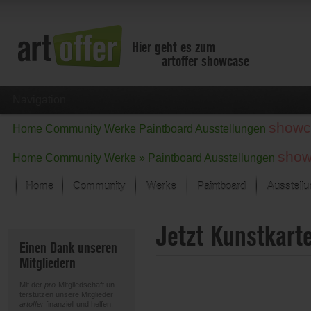
Hier geht es zum
artoffer showcase
Navigation
showc
Home
Community
Werke
Paintboard
Ausstellungen
show
Home
Community
Werke »
Paintboard
Ausstellungen
Home
Community
Werke
Paintboard
Ausstell
Showcase
Jetzt Kunstkart
Der letzte Monat im Fokus
Einen Dank unseren
Alle Fokus-Werke
Mitgliedern
Standard-Ansicht
Fokus-Werke
Mit der
pro
-Mitgliedschaft un-
Neue Werke – Auswahl
terstützen unsere Mitglieder
artoffer
finanziell und helfen,
Alle neuen Werke