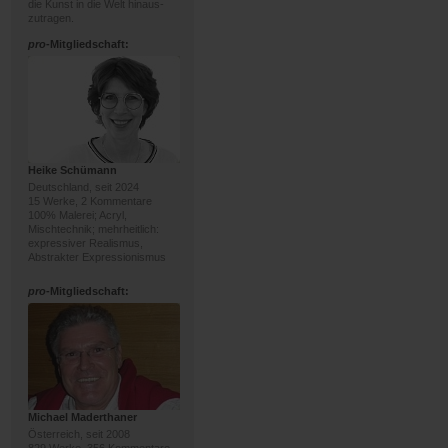
die Kunst in die Welt hinaus-
zutragen.
pro
-Mitgliedschaft:
Heike Schümann
Deutschland, seit 2024
15 Werke, 2 Kommentare
100% Malerei; Acryl,
Mischtechnik; mehrheitlich:
expressiver Realismus,
Abstrakter Expressionismus
pro
-Mitgliedschaft:
Michael Maderthaner
Österreich, seit 2008