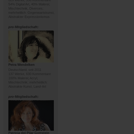
829 Werke, 356 Kommentare
54% Digital Art, 40% Malerei;
Mischtechnik, Diverses;
mehrheitlich: Gegenwartskunst,
Abstrakter Expressionismus
pro
-Mitgliedschaft:
Petra Wendelken
Deutschland, seit 2011
137 Werke, 630 Kommentare
100% Malerei; Acryl,
Mischtechnik; mehrheitlich:
Abstrakte Kunst, Land-Art
pro
-Mitgliedschaft:
Patricia del Pilar Gottstein