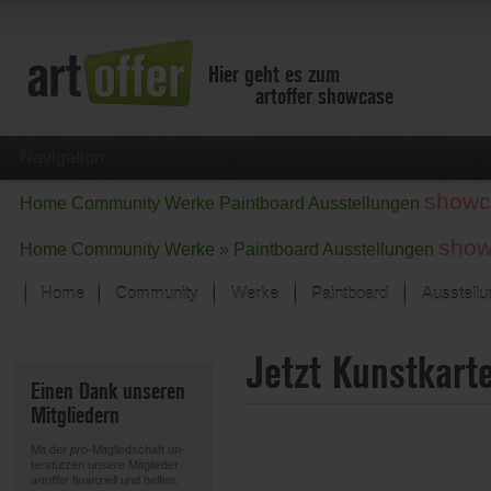
Hier geht es zum
artoffer showcase
Navigation
showc
Home
Community
Werke
Paintboard
Ausstellungen
show
Home
Community
Werke »
Paintboard
Ausstellungen
Home
Community
Werke
Paintboard
Ausstell
Showcase
Jetzt Kunstkart
Der letzte Monat im Fokus
Einen Dank unseren
Alle Fokus-Werke
Mitgliedern
Standard-Ansicht
Fokus-Werke
Mit der
pro
-Mitgliedschaft un-
Neue Werke – Auswahl
terstützen unsere Mitglieder
artoffer
finanziell und helfen,
Alle neuen Werke