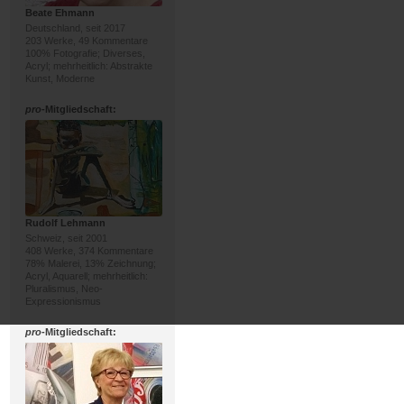
Beate Ehmann
Deutschland, seit 2017
203 Werke, 49 Kommentare
100% Fotografie; Diverses,
Acryl; mehrheitlich: Abstrakte
Kunst, Moderne
pro
-Mitgliedschaft:
Rudolf Lehmann
Schweiz, seit 2001
408 Werke, 374 Kommentare
78% Malerei, 13% Zeichnung;
Acryl, Aquarell; mehrheitlich:
Pluralismus, Neo-
Expressionismus
pro
-Mitgliedschaft: