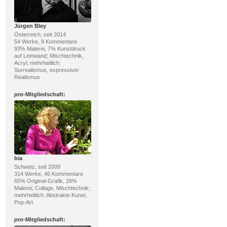
Jürgen Bley
Österreich, seit 2014
54 Werke, 9 Kommentare
93% Malerei, 7% Kunstdruck
auf Leinwand; Mischtechnik,
Acryl; mehrheitlich:
Surrealismus, expressiver
Realismus
pro
-Mitgliedschaft:
bia
Schweiz, seit 2009
314 Werke, 46 Kommentare
65% Original-Grafik, 26%
Malerei; Collage, Mischtechnik;
mehrheitlich: Abstrakte Kunst,
Pop-Art
pro
-Mitgliedschaft: