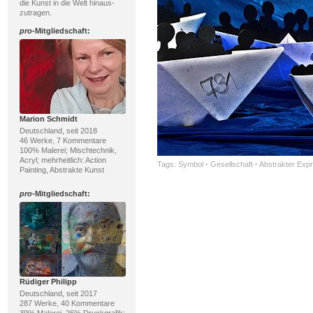
die Kunst in die Welt hinaus-
zutragen.
pro
-Mitgliedschaft:
Marion Schmidt
Deutschland, seit 2018
46 Werke, 7 Kommentare
100% Malerei; Mischtechnik,
Acryl; mehrheitlich: Action
Tags:
Symbol
·
Gesellschaft
·
Abstrakter Exp
Painting, Abstrakte Kunst
pro
-Mitgliedschaft:
Rüdiger Philipp
Deutschland, seit 2017
287 Werke, 40 Kommentare