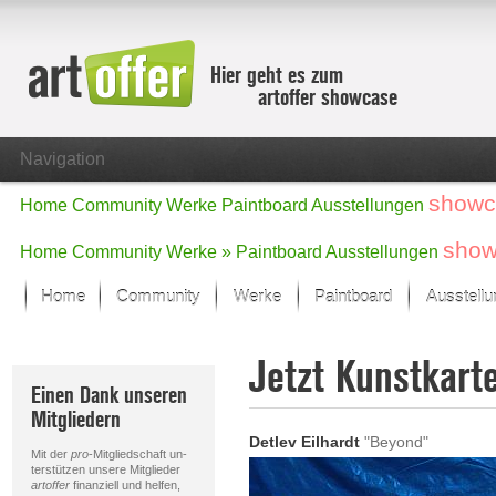
Hier geht es zum
artoffer showcase
Navigation
showc
Home
Community
Werke
Paintboard
Ausstellungen
show
Home
Community
Werke »
Paintboard
Ausstellungen
Home
Community
Werke
Paintboard
Ausstell
Showcase
Jetzt Kunstkart
Der letzte Monat im Fokus
Einen Dank unseren
Alle Fokus-Werke
Mitgliedern
Standard-Ansicht
Detlev Eilhardt
"Beyond"
Fokus-Werke
Mit der
pro
-Mitgliedschaft un-
Neue Werke – Auswahl
terstützen unsere Mitglieder
artoffer
finanziell und helfen,
Alle neuen Werke