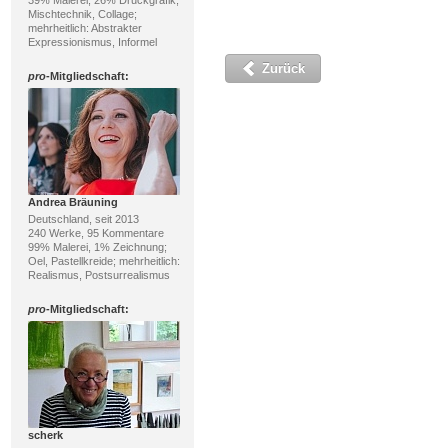
39% Malerei, 26% Druckgrafik;
Mischtechnik, Collage;
mehrheitlich: Abstrakter
Expressionismus, Informel
Zurück
pro
-Mitgliedschaft:
Andrea Bräuning
Deutschland, seit 2013
240 Werke, 95 Kommentare
99% Malerei, 1% Zeichnung;
Oel, Pastellkreide; mehrheitlich:
Realismus, Postsurrealismus
pro
-Mitgliedschaft:
scherk