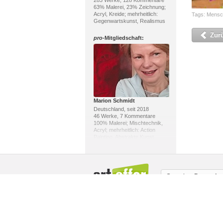
283 Werke, 128 Kommentare
63% Malerei, 23% Zeichnung;
Acryl, Kreide; mehrheitlich:
Tags:
Mensc
Gegenwartskunst, Realismus
Zur
pro
-Mitgliedschaft:
Marion Schmidt
Deutschland, seit 2018
46 Werke, 7 Kommentare
100% Malerei; Mischtechnik,
Acryl; mehrheitlich: Action
Painting, Abstrakte Kunst
pro
-Mitgliedschaft:
Sprache:
Deutsch
Über uns / Impressum
Copyright
Mit
Mah Farjami