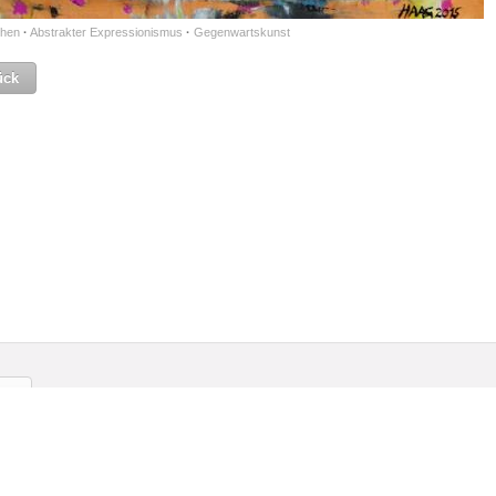
hen
·
Abstrakter Expressionismus
·
Gegenwartskunst
ück
gliedschaft
Kontakt