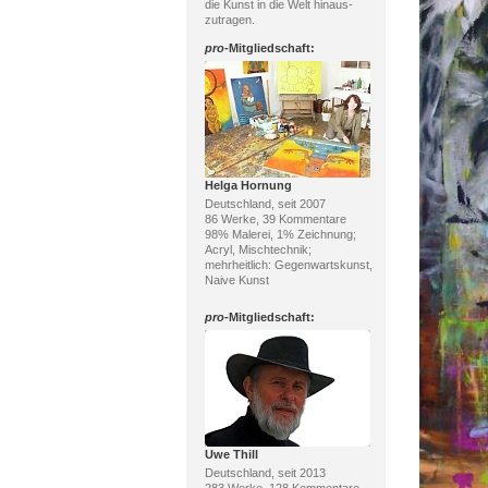
die Kunst in die Welt hinaus-
zutragen.
pro
-Mitgliedschaft:
Helga Hornung
Deutschland, seit 2007
86 Werke, 39 Kommentare
98% Malerei, 1% Zeichnung;
Acryl, Mischtechnik;
mehrheitlich: Gegenwartskunst,
Naive Kunst
pro
-Mitgliedschaft:
Uwe Thill
Deutschland, seit 2013