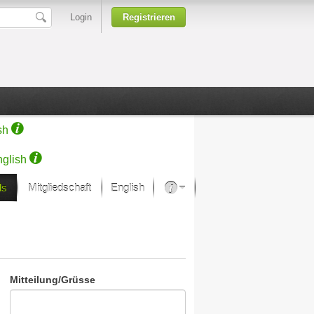
Login
Registrieren
sh
glish
ds
Mitgliedschaft
English
Über unsere Leidenschaft
rprojekt von Samsung
Kunsthäuser
Mitteilung/Grüsse