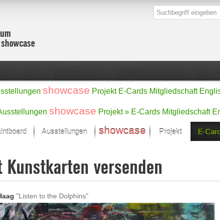
zum
r showcase
showcase
sstellungen
Projekt
E-Cards
Mitgliedschaft
Engli
showcase
Ausstellungen
Projekt »
E-Cards
Mitgliedschaft
En
showcase
intboard
Ausstellungen
Projekt
E-Car
Kunst Raum
Kategorien
t Kunstkarten versenden
onat im Fokus
Ein Künstlerförde
Malerei
Werke
Skulptur/Plastik
Zeichnung
sicht
Digital Art
 Haag
"Listen to the Dolphins"
e
Grafik
– Auswahl
Fotografie
erke