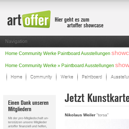
Hier geht es zum
artoffer showcase
Navigation
showc
Home
Community
Werke
Paintboard
Ausstellungen
show
Home
Community
Werke »
Paintboard
Ausstellungen
Home
Community
Werke
Paintboard
Ausstell
Showcase
Jetzt Kunstkart
Der letzte Monat im Fokus
Einen Dank unseren
Alle Fokus-Werke
Mitgliedern
Standard-Ansicht
Nikolaus Weiler
"torsa"
Fokus-Werke
Mit der
pro
-Mitgliedschaft un-
Neue Werke – Auswahl
terstützen unsere Mitglieder
artoffer
finanziell und helfen,
Alle neuen Werke