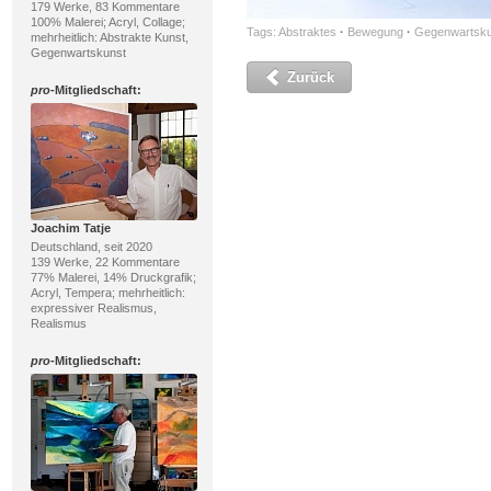
179 Werke, 83 Kommentare
100% Malerei; Acryl, Collage;
Tags:
Abstraktes
·
Bewegung
·
Gegenwartsku
mehrheitlich: Abstrakte Kunst,
Gegenwartskunst
Zurück
pro
-Mitgliedschaft:
Joachim Tatje
Deutschland, seit 2020
139 Werke, 22 Kommentare
77% Malerei, 14% Druckgrafik;
Acryl, Tempera; mehrheitlich:
expressiver Realismus,
Realismus
pro
-Mitgliedschaft: