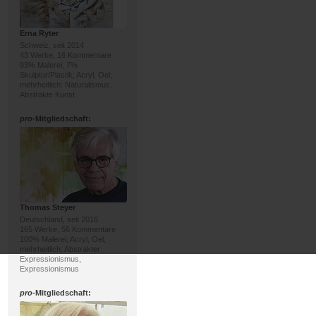
Erna Ryter
Schweiz, seit 2014
43 Werke, 16 Kommentare
93% Malerei, 7%
Skulptur/Plastik; Acryl, Oel;
mehrheitlich: Naturalismus,
Abstrakte Kunst
pro
-Mitgliedschaft:
Thomas Steyer
Deutschland, seit 2016
165 Werke, 56 Kommentare
100% Malerei; Acryl, Oel;
mehrheitlich: Abstrakter
Expressionismus,
Expressionismus
pro
-Mitgliedschaft: