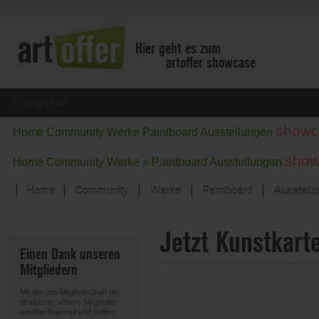
Hier geht es zum
artoffer showcase
Navigation
showc
Home
Community
Werke
Paintboard
Ausstellungen
show
Home
Community
Werke »
Paintboard
Ausstellungen
Home
Community
Werke
Paintboard
Ausstell
Showcase
Jetzt Kunstkart
Der letzte Monat im Fokus
Einen Dank unseren
Alle Fokus-Werke
Mitgliedern
Standard-Ansicht
Fokus-Werke
Mit der
pro
-Mitgliedschaft un-
Neue Werke – Auswahl
terstützen unsere Mitglieder
artoffer
finanziell und helfen,
Alle neuen Werke