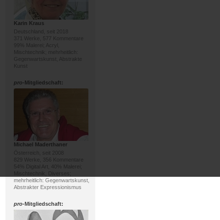
Karin Kraus
Deutschland, seit 2018
371 Werke, 577 Kommentare
99% Malerei; Acryl,
Mischtechnik; mehrheitlich:
Gegenwartskunst, Abstrakte
Kunst
pro
-Mitgliedschaft:
Michael Maderthaner
Österreich, seit 2008
829 Werke, 356 Kommentare
54% Digital Art, 40% Malerei;
Mischtechnik, Diverses;
mehrheitlich: Gegenwartskunst,
Abstrakter Expressionismus
pro
-Mitgliedschaft: