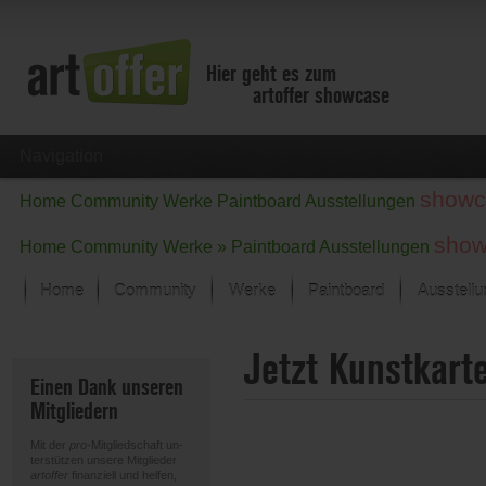
Hier geht es zum
artoffer showcase
Navigation
showc
Home
Community
Werke
Paintboard
Ausstellungen
show
Home
Community
Werke »
Paintboard
Ausstellungen
Home
Community
Werke
Paintboard
Ausstell
Showcase
Jetzt Kunstkart
Der letzte Monat im Fokus
Einen Dank unseren
Alle Fokus-Werke
Mitgliedern
Standard-Ansicht
Fokus-Werke
Mit der
pro
-Mitgliedschaft un-
Neue Werke – Auswahl
terstützen unsere Mitglieder
artoffer
finanziell und helfen,
Alle neuen Werke