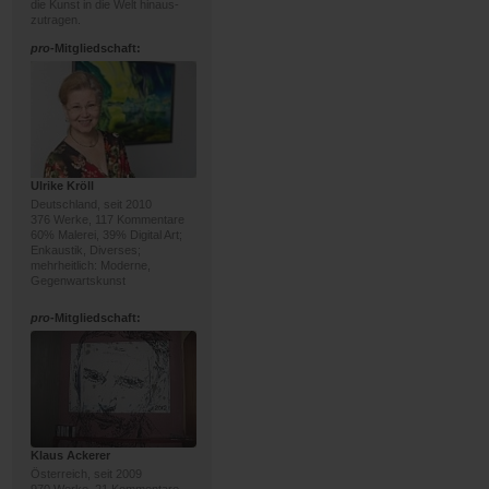
die Kunst in die Welt hinaus-
zutragen.
pro
-Mitgliedschaft:
Ulrike Kröll
Deutschland, seit 2010
376 Werke, 117 Kommentare
60% Malerei, 39% Digital Art;
Enkaustik, Diverses;
mehrheitlich: Moderne,
Gegenwartskunst
pro
-Mitgliedschaft:
Klaus Ackerer
Österreich, seit 2009