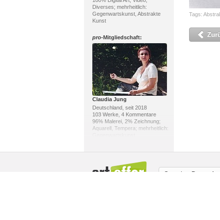
100% Digital Art; Video,
Diverses; mehrheitlich:
Gegenwartskunst, Abstrakte
Tags:
Abstra
Kunst
Zur
pro
-Mitgliedschaft:
Claudia Jung
Deutschland, seit 2018
103 Werke, 4 Kommentare
96% Malerei, 2% Zeichnung;
Aquarell, Tempera; mehrheitlich:
Gegenwartskunst
pro
-Mitgliedschaft:
Sprache:
Deutsch
Über uns / Impressum
Copyright
Mit
Jahn dArte (Klaus Eduard