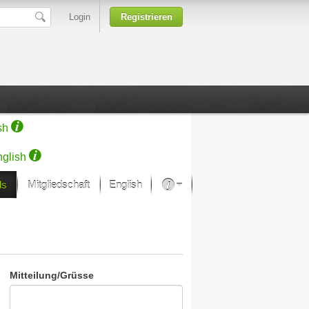
Login
Registrieren
sh
glish
ds
Mitgliedschaft
English
Über unsere Leidenschaft
rprojekt von Samsung
Kunsthäuser
Mitteilung/Grüsse