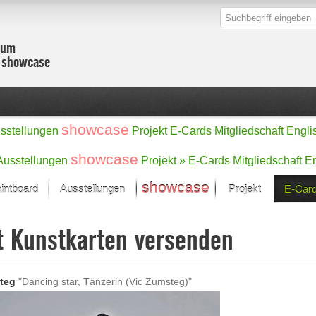
zum
r showcase
showcase
sstellungen
Projekt
E-Cards
Mitgliedschaft
Engli
showcase
Ausstellungen
Projekt »
E-Cards
Mitgliedschaft
En
showcase
intboard
Ausstellungen
Projekt
E-Car
Kunst Raum
Kategorien
t Kunstkarten versenden
onat im Fokus
Ein Künstlerförde
Malerei
Werke
Skulptur/Plastik
Zeichnung
sicht
Digital Art
teg
"Dancing star, Tänzerin (Vic Zumsteg)"
e
Grafik
– Auswahl
Fotografie
erke