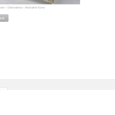
ktes
·
Dekoratives
·
Abstrakte Kunst
ück
gliedschaft
Kontakt