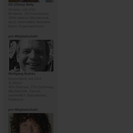
Oli (Olivia) Melly
Schweiz, seit 2015
86 Werke, 153 Kommentare
100% Malerei; Mischtechnik,
Acryl; mehrheitlich: Abstrakte
Kunst, Gegenwartskunst
pro
-Mitgliedschaft:
Wolfgang Bethke
Deutschland, seit 2024
11 Werke
45% Diverses, 27% Zeichnung;
Mischtechnik, Tusche;
mehrheitlich: Naturalismus,
Realismus
pro
-Mitgliedschaft: