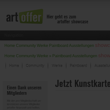
Hier geht es zum
artoffer showcase
Navigation
showc
Home
Community
Werke
Paintboard
Ausstellungen
show
Home
Community
Werke »
Paintboard
Ausstellungen
Home
Community
Werke
Paintboard
Ausstell
Showcase
Jetzt Kunstkart
Der letzte Monat im Fokus
Einen Dank unseren
Alle Fokus-Werke
Mitgliedern
Standard-Ansicht
Fokus-Werke
Mit der
pro
-Mitgliedschaft un-
Neue Werke – Auswahl
terstützen unsere Mitglieder
artoffer
finanziell und helfen,
Alle neuen Werke