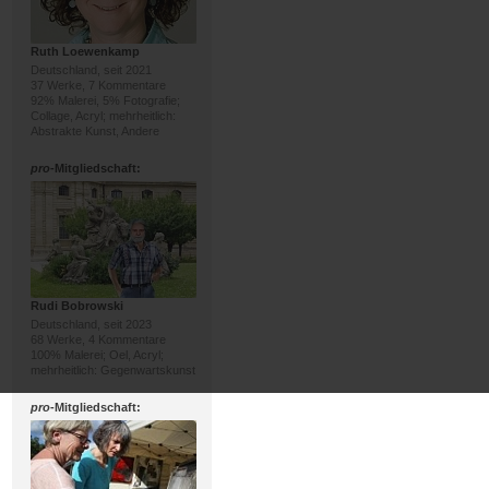
Ruth Loewenkamp
Deutschland, seit 2021
37 Werke, 7 Kommentare
92% Malerei, 5% Fotografie;
Collage, Acryl; mehrheitlich:
Abstrakte Kunst, Andere
pro
-Mitgliedschaft:
Rudi Bobrowski
Deutschland, seit 2023
68 Werke, 4 Kommentare
100% Malerei; Oel, Acryl;
mehrheitlich: Gegenwartskunst
pro
-Mitgliedschaft: