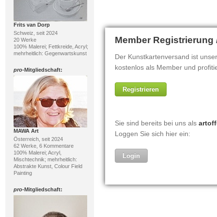
Frits van Dorp
Schweiz, seit 2024
20 Werke
100% Malerei; Fettkreide, Acryl;
mehrheitlich: Gegenwartskunst
pro
-Mitgliedschaft:
MAWA Art
Österreich, seit 2024
62 Werke, 6 Kommentare
100% Malerei; Acryl,
Mischtechnik; mehrheitlich:
Abstrakte Kunst, Colour Field
Painting
pro
-Mitgliedschaft: