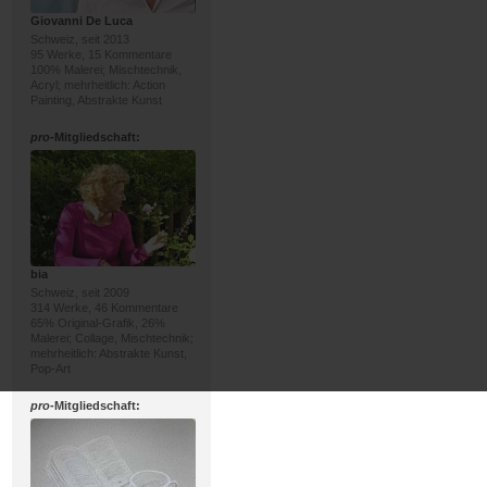
Giovanni De Luca
Schweiz, seit 2013
95 Werke, 15 Kommentare
100% Malerei; Mischtechnik,
Acryl; mehrheitlich: Action
Painting, Abstrakte Kunst
pro
-Mitgliedschaft:
bia
Schweiz, seit 2009
314 Werke, 46 Kommentare
65% Original-Grafik, 26%
Malerei; Collage, Mischtechnik;
mehrheitlich: Abstrakte Kunst,
Pop-Art
pro
-Mitgliedschaft: