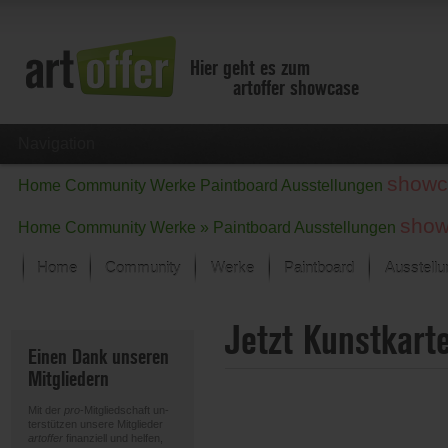
Hier geht es zum
artoffer showcase
Navigation
showc
Home
Community
Werke
Paintboard
Ausstellungen
show
Home
Community
Werke »
Paintboard
Ausstellungen
Home
Community
Werke
Paintboard
Ausstell
Showcase
Jetzt Kunstkart
Der letzte Monat im Fokus
Einen Dank unseren
Alle Fokus-Werke
Mitgliedern
Standard-Ansicht
Fokus-Werke
Mit der
pro
-Mitgliedschaft un-
Neue Werke – Auswahl
terstützen unsere Mitglieder
artoffer
finanziell und helfen,
Alle neuen Werke