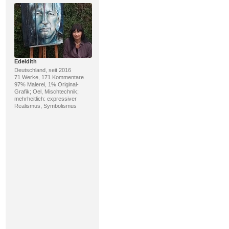
Edeldith
Deutschland, seit 2016
71 Werke, 171 Kommentare
97% Malerei, 1% Original-
Grafik; Oel, Mischtechnik;
mehrheitlich: expressiver
Realismus, Symbolismus