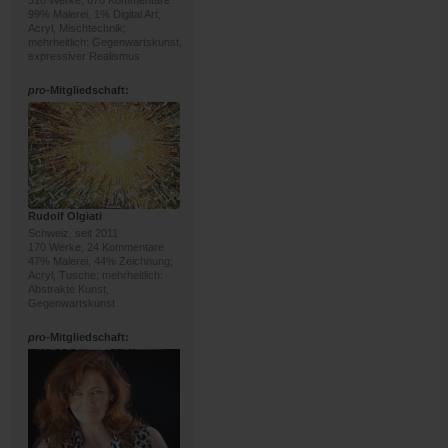
318 Werke, 678 Kommentare
99% Malerei, 1% Digital Art;
Acryl, Mischtechnik;
mehrheitlich: Gegenwartskunst,
expressiver Realismus
pro
-Mitgliedschaft:
Rudolf Olgiati
Schweiz, seit 2011
170 Werke, 24 Kommentare
47% Malerei, 44% Zeichnung;
Acryl, Tusche; mehrheitlich:
Abstrakte Kunst,
Gegenwartskunst
pro
-Mitgliedschaft: