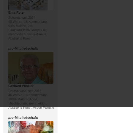
Erna Ryter
Schweiz, seit 2014
43 Werke, 16 Kommentare
93% Malerei, 7%
Skulptur/Plastik; Acryl, Oel;
mehrheitlich: Naturalismus,
Abstrakte Kunst
pro
-Mitgliedschaft:
Gerhard Winkler
Deutschland, seit 2016
46 Werke, 16 Kommentare
100% Malerei; Acryl,
Mischtechnik; mehrheitlich:
Abstrakte Kunst, Action Painting
pro
-Mitgliedschaft: