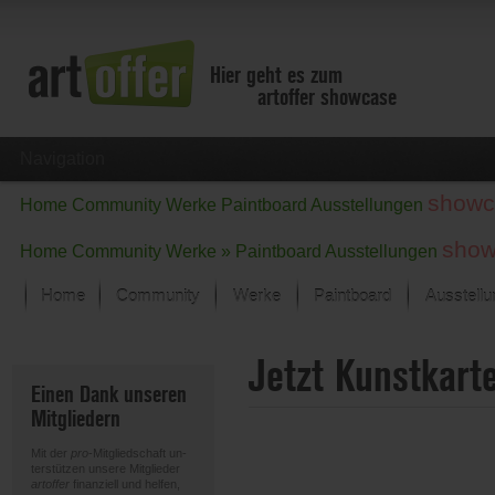
Hier geht es zum
artoffer showcase
Navigation
showc
Home
Community
Werke
Paintboard
Ausstellungen
show
Home
Community
Werke »
Paintboard
Ausstellungen
Home
Community
Werke
Paintboard
Ausstell
Showcase
Jetzt Kunstkart
Der letzte Monat im Fokus
Einen Dank unseren
Alle Fokus-Werke
Mitgliedern
Standard-Ansicht
Fokus-Werke
Mit der
pro
-Mitgliedschaft un-
Neue Werke – Auswahl
terstützen unsere Mitglieder
artoffer
finanziell und helfen,
Alle neuen Werke