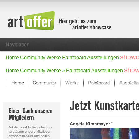
Hier geht es zum
artoffer showcase
Navigation
showc
Home
Community
Werke
Paintboard
Ausstellungen
show
Home
Community
Werke »
Paintboard
Ausstellungen
Home
Community
Werke
Paintboard
Ausstell
Showcase
Jetzt Kunstkart
Der letzte Monat im Fokus
Einen Dank unseren
Alle Fokus-Werke
Mitgliedern
Standard-Ansicht
Angela Kirchmayer
""
Fokus-Werke
Mit der
pro
-Mitgliedschaft un-
Neue Werke – Auswahl
terstützen unsere Mitglieder
artoffer
finanziell und helfen,
Alle neuen Werke