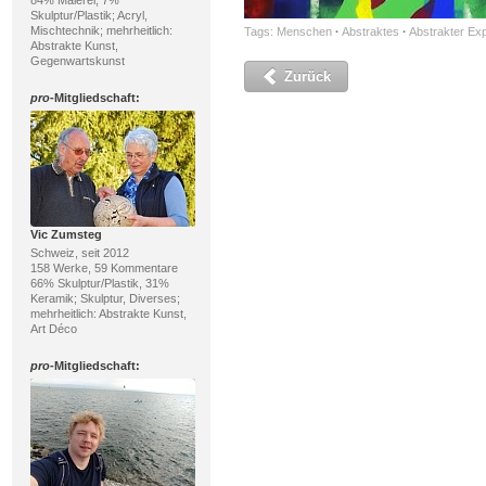
84% Malerei, 7%
Skulptur/Plastik; Acryl,
Mischtechnik; mehrheitlich:
Tags:
Menschen
·
Abstraktes
·
Abstrakter Ex
Abstrakte Kunst,
Gegenwartskunst
Zurück
pro
-Mitgliedschaft:
Vic Zumsteg
Schweiz, seit 2012
158 Werke, 59 Kommentare
66% Skulptur/Plastik, 31%
Keramik; Skulptur, Diverses;
mehrheitlich: Abstrakte Kunst,
Art Déco
pro
-Mitgliedschaft: