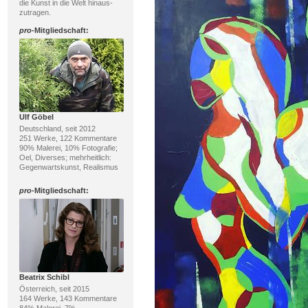
die Kunst in die Welt hinaus-
zutragen.
pro
-Mitgliedschaft:
Ulf Göbel
Deutschland, seit 2012
251 Werke, 122 Kommentare
90% Malerei, 10% Fotografie;
Oel, Diverses; mehrheitlich:
Gegenwartskunst, Realismus
pro
-Mitgliedschaft:
Beatrix Schibl
Österreich, seit 2015
164 Werke, 143 Kommentare