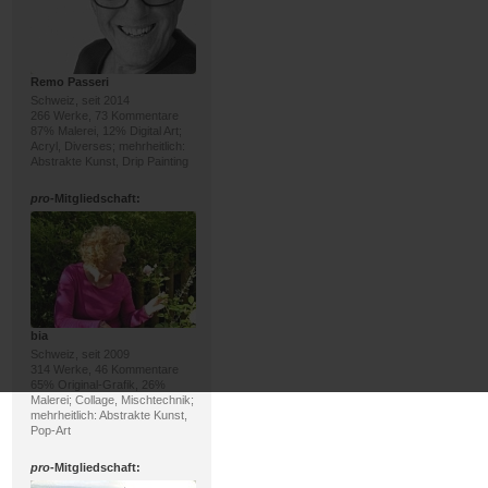
Remo Passeri
Schweiz, seit 2014
266 Werke, 73 Kommentare
87% Malerei, 12% Digital Art;
Acryl, Diverses; mehrheitlich:
Abstrakte Kunst, Drip Painting
pro
-Mitgliedschaft:
bia
Schweiz, seit 2009
314 Werke, 46 Kommentare
65% Original-Grafik, 26%
Malerei; Collage, Mischtechnik;
mehrheitlich: Abstrakte Kunst,
Pop-Art
pro
-Mitgliedschaft: