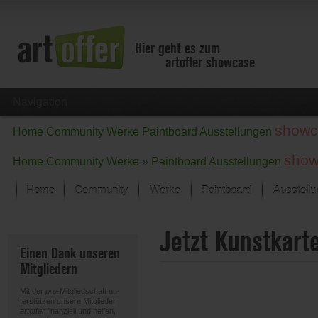
Hier geht es zum
artoffer showcase
Navigation
showc
Home
Community
Werke
Paintboard
Ausstellungen
show
Home
Community
Werke »
Paintboard
Ausstellungen
Home
Community
Werke
Paintboard
Ausstell
Showcase
Jetzt Kunstkart
Der letzte Monat im Fokus
Einen Dank unseren
Alle Fokus-Werke
Mitgliedern
Standard-Ansicht
Fokus-Werke
Mit der
pro
-Mitgliedschaft un-
Neue Werke – Auswahl
terstützen unsere Mitglieder
artoffer
finanziell und helfen,
Alle neuen Werke