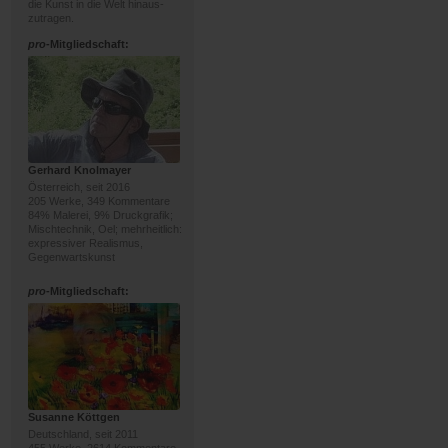
die Kunst in die Welt hinaus-
zutragen.
pro
-Mitgliedschaft:
Gerhard Knolmayer
Österreich, seit 2016
205 Werke, 349 Kommentare
84% Malerei, 9% Druckgrafik;
Mischtechnik, Oel; mehrheitlich:
expressiver Realismus,
Gegenwartskunst
pro
-Mitgliedschaft:
Susanne Köttgen
Deutschland, seit 2011