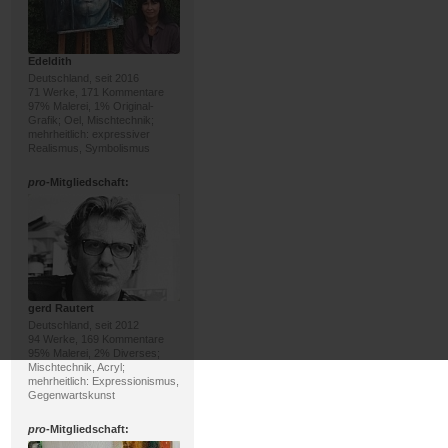
Edeldith
Deutschland, seit 2016
71 Werke, 171 Kommentare
97% Malerei, 1% Original-
Grafik; Oel, Mischtechnik;
mehrheitlich: expressiver
Realismus, Symbolismus
pro
-Mitgliedschaft:
gerd Rautert
Deutschland, seit 2012
94 Werke, 169 Kommentare
95% Malerei, 2% Diverses;
Mischtechnik, Acryl;
mehrheitlich: Expressionismus,
Gegenwartskunst
pro
-Mitgliedschaft: