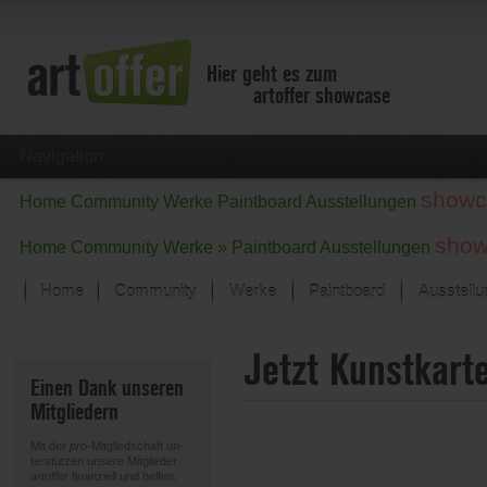
Hier geht es zum
artoffer showcase
Navigation
showc
Home
Community
Werke
Paintboard
Ausstellungen
show
Home
Community
Werke »
Paintboard
Ausstellungen
Home
Community
Werke
Paintboard
Ausstell
Showcase
Jetzt Kunstkart
Der letzte Monat im Fokus
Einen Dank unseren
Alle Fokus-Werke
Mitgliedern
Standard-Ansicht
Fokus-Werke
Mit der
pro
-Mitgliedschaft un-
Neue Werke – Auswahl
terstützen unsere Mitglieder
artoffer
finanziell und helfen,
Alle neuen Werke