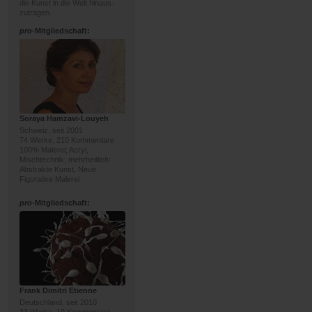
die Kunst in die Welt hinaus-
zutragen.
pro
-Mitgliedschaft:
Soraya Hamzavi-Louyeh
Schweiz, seit 2001
74 Werke, 210 Kommentare
100% Malerei; Acryl,
Mischtechnik; mehrheitlich:
Abstrakte Kunst, Neue
Figurative Malerei
pro
-Mitgliedschaft:
Frank Dimitri Etienne
Deutschland, seit 2010