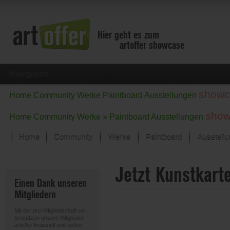
Hier geht es zum
artoffer showcase
Navigation
showc
Home
Community
Werke
Paintboard
Ausstellungen
show
Home
Community
Werke »
Paintboard
Ausstellungen
Home
Community
Werke
Paintboard
Ausstell
Showcase
Jetzt Kunstkart
Der letzte Monat im Fokus
Einen Dank unseren
Alle Fokus-Werke
Mitgliedern
Standard-Ansicht
Fokus-Werke
Mit der
pro
-Mitgliedschaft un-
Neue Werke – Auswahl
terstützen unsere Mitglieder
artoffer
finanziell und helfen,
Alle neuen Werke