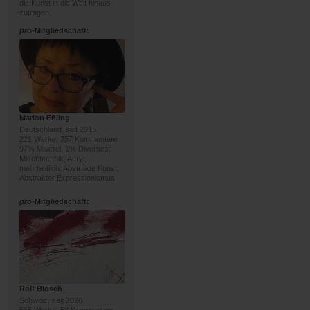
die Kunst in die Welt hinaus-
zutragen.
pro
-Mitgliedschaft:
Marion Eßling
Deutschland, seit 2015
221 Werke, 357 Kommentare
97% Malerei, 1% Diverses;
Mischtechnik, Acryl;
mehrheitlich: Abstrakte Kunst,
Abstrakter Expressionismus
pro
-Mitgliedschaft:
Rolf Blösch
Schweiz, seit 2026