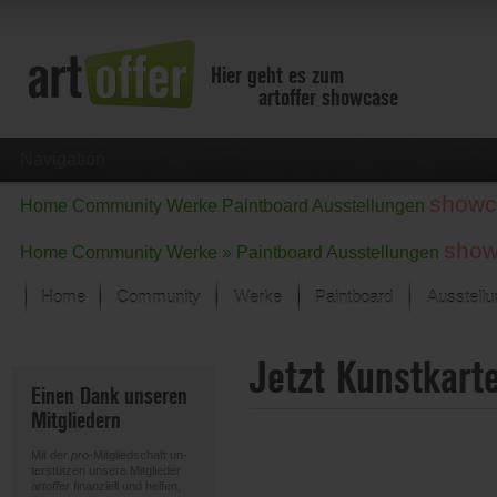
Hier geht es zum
artoffer showcase
Navigation
showc
Home
Community
Werke
Paintboard
Ausstellungen
show
Home
Community
Werke »
Paintboard
Ausstellungen
Home
Community
Werke
Paintboard
Ausstell
Showcase
Jetzt Kunstkart
Der letzte Monat im Fokus
Einen Dank unseren
Alle Fokus-Werke
Mitgliedern
Standard-Ansicht
Fokus-Werke
Mit der
pro
-Mitgliedschaft un-
Neue Werke – Auswahl
terstützen unsere Mitglieder
artoffer
finanziell und helfen,
Alle neuen Werke