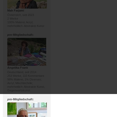
Mah Farjami
Österreich, seit 2023
2 Werke
100% Malerei; Acryl;
mehrheitlich: Abstrakte Kunst
pro
-Mitgliedschaft:
Angelika Frank
Deutschland, seit 2014
253 Werke, 110 Kommentare
98% Malerei, 1% Diverses;
Acryl, Mischtechnik;
mehrheitlich: Abstrakte Kunst,
Gegenwartskunst
pro
-Mitgliedschaft: