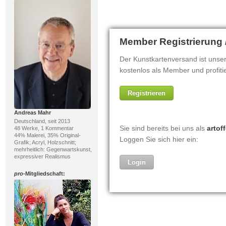
Andreas Mahr
Deutschland, seit 2013
48 Werke, 1 Kommentar
44% Malerei, 35% Original-
Grafik; Acryl, Holzschnitt;
mehrheitlich: Gegenwartskunst,
expressiver Realismus
pro
-Mitgliedschaft: