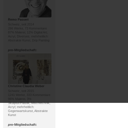
Remo Passeri
Schweiz, seit 2014
266 Werke, 73 Kommentare
87% Malerei, 12% Digital Art;
Acryl, Diverses; mehrheitlich:
Abstrakte Kunst, Drip Painting
pro
-Mitgliedschaft:
Christine Claudia Weber
Schweiz, seit 2015
1241 Werke, 333 Kommentare
96% Malerei, 3%
Skulptur/Plastik; Mischtechnik,
Acryl; mehrheitlich:
Gegenwartskunst, Abstrakte
Kunst
pro
-Mitgliedschaft: