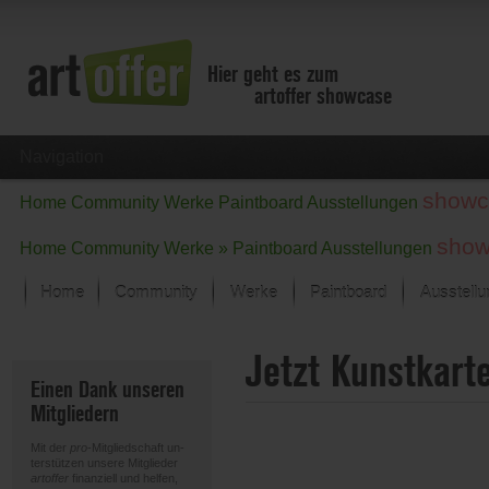
Hier geht es zum
artoffer showcase
Navigation
showc
Home
Community
Werke
Paintboard
Ausstellungen
show
Home
Community
Werke »
Paintboard
Ausstellungen
Home
Community
Werke
Paintboard
Ausstell
Showcase
Jetzt Kunstkart
Der letzte Monat im Fokus
Einen Dank unseren
Alle Fokus-Werke
Mitgliedern
Standard-Ansicht
Fokus-Werke
Mit der
pro
-Mitgliedschaft un-
Neue Werke – Auswahl
terstützen unsere Mitglieder
artoffer
finanziell und helfen,
Alle neuen Werke