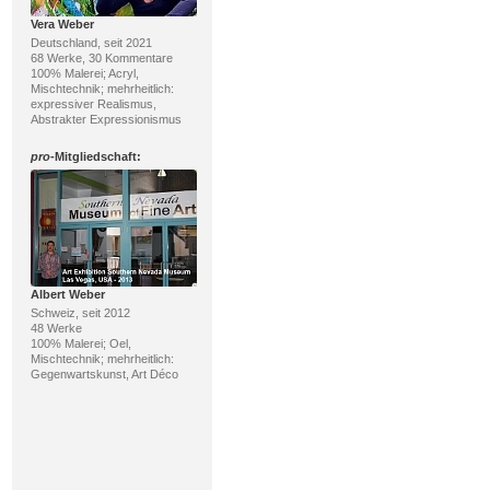
Vera Weber
Deutschland, seit 2021
68 Werke, 30 Kommentare
100% Malerei; Acryl,
Mischtechnik; mehrheitlich:
expressiver Realismus,
Abstrakter Expressionismus
pro
-Mitgliedschaft:
Albert Weber
Schweiz, seit 2012
48 Werke
100% Malerei; Oel,
Mischtechnik; mehrheitlich:
Gegenwartskunst, Art Déco