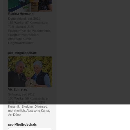
Regina Hermann
Deutschland, seit 2019
157 Werke, 87 Kommentare
71% Malerei, 21%
Skulptur/Plastik; Mischtechnik,
Skulptur; mehrheitlich:
Abstrakte Kunst,
Gegenwartskunst
pro
-Mitgliedschaft:
Vic Zumsteg
Schweiz, seit 2012
158 Werke, 59 Kommentare
66% Skulptur/Plastik, 31%
Keramik; Skulptur, Diverses;
mehrheitlich: Abstrakte Kunst,
Art Déco
pro
-Mitgliedschaft: