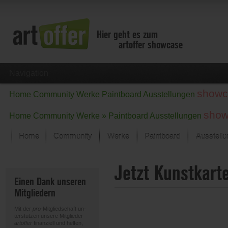
Hier geht es zum
artoffer showcase
Navigation
showc
Home
Community
Werke
Paintboard
Ausstellungen
show
Home
Community
Werke »
Paintboard
Ausstellungen
Home
Community
Werke
Paintboard
Ausstell
Showcase
Jetzt Kunstkart
Der letzte Monat im Fokus
Einen Dank unseren
Alle Fokus-Werke
Mitgliedern
Standard-Ansicht
Fokus-Werke
Mit der
pro
-Mitgliedschaft un-
Neue Werke – Auswahl
terstützen unsere Mitglieder
artoffer
finanziell und helfen,
Alle neuen Werke