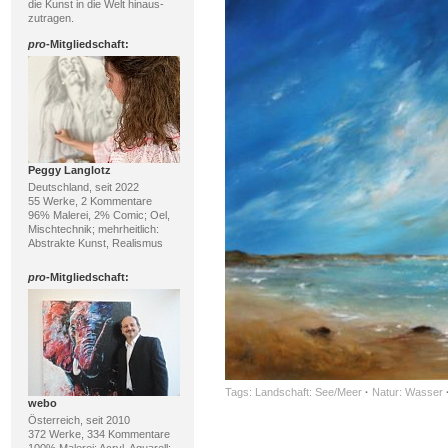
die Kunst in die Welt hinaus-
zutragen.
pro
-Mitgliedschaft:
Peggy Langlotz
Deutschland, seit 2022
55 Werke, 2 Kommentare
96% Malerei, 2% Comic; Oel,
Mischtechnik; mehrheitlich:
Abstrakte Kunst, Realismus
pro
-Mitgliedschaft:
Tags:
Landschaft: See/Meer
·
Natur: Wasser
webo
Österreich, seit 2010
372 Werke, 334 Kommentare