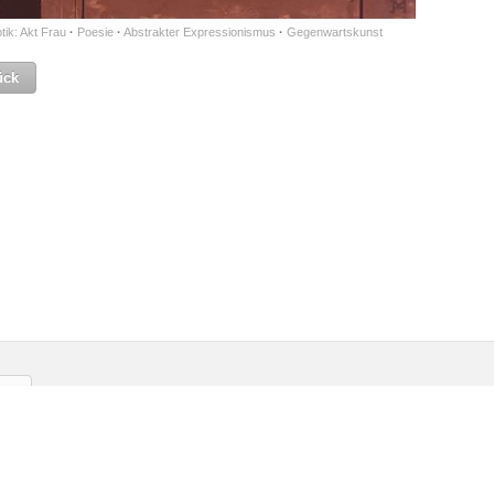
tik: Akt Frau
·
Poesie
·
Abstrakter Expressionismus
·
Gegenwartskunst
ück
gliedschaft
Kontakt