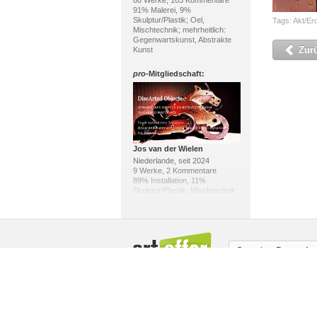
88 Werke, 103 Kommentare
91% Malerei, 9%
Skulptur/Plastik; Oel,
Tags:
Akt/Ero
Mischtechnik; mehrheitlich:
Gegenwartskunst, Abstrakte
Zur
Kunst
pro
-Mitgliedschaft:
Jos van der Wielen
Niederlande, seit 2024
9 Werke, 2 Kommentare
89% Installation, 11%
Skulptur/Plastik; Mischtechnik;
mehrheitlich: Gegenwartskunst
pro
-Mitgliedschaft:
Sprache:
Deutsch
Über uns / Impressum
Copyright
Mit
Albert Enz