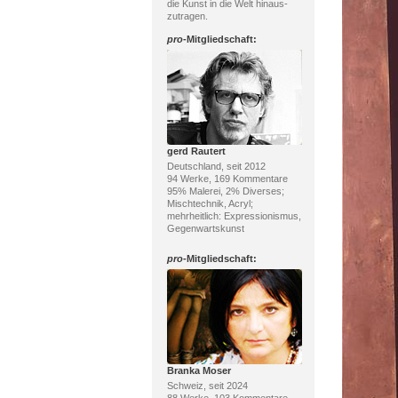
die Kunst in die Welt hinaus-
zutragen.
pro
-Mitgliedschaft:
gerd Rautert
Deutschland, seit 2012
94 Werke, 169 Kommentare
95% Malerei, 2% Diverses;
Mischtechnik, Acryl;
mehrheitlich: Expressionismus,
Gegenwartskunst
pro
-Mitgliedschaft:
Branka Moser
Schweiz, seit 2024