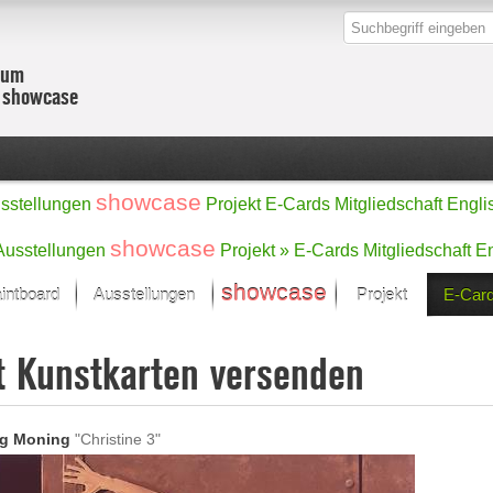
zum
r showcase
showcase
sstellungen
Projekt
E-Cards
Mitgliedschaft
Engli
showcase
Ausstellungen
Projekt »
E-Cards
Mitgliedschaft
En
showcase
intboard
Ausstellungen
Projekt
E-Car
Kunst Raum
Kategorien
t Kunstkarten versenden
onat im Fokus
Ein Künstlerförde
Malerei
Werke
Skulptur/Plastik
Zeichnung
sicht
Digital Art
rg Moning
"Christine 3"
e
Grafik
– Auswahl
Fotografie
erke