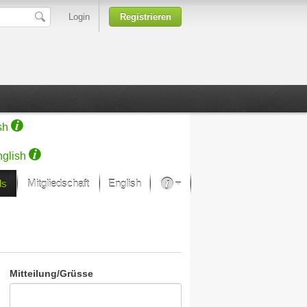
Login
Registrieren
sh
glish
ds
Mitgliedschaft
English
Über unsere Leidenschaft
rprojekt von Samsung
Kunsthäuser
Mitteilung/Grüsse