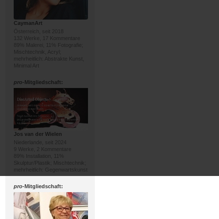
CaymanArt
Österreich, seit 2018
132 Werke, 17 Kommentare
89% Malerei, 11% Fotografie;
Mischtechnik, Acryl;
mehrheitlich: Abstrakte Kunst,
Minimal Art
pro
-Mitgliedschaft:
Jos van der Wielen
Niederlande, seit 2024
9 Werke, 2 Kommentare
89% Installation, 11%
Skulptur/Plastik; Mischtechnik;
mehrheitlich: Gegenwartskunst
pro
-Mitgliedschaft: