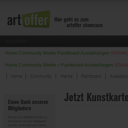
Hier geht es zum
artoffer showcase
Navigation
showc
Home
Community
Werke
Paintboard
Ausstellungen
show
Home
Community
Werke »
Paintboard
Ausstellungen
Home
Community
Werke
Paintboard
Ausstell
Showcase
Jetzt Kunstkart
Der letzte Monat im Fokus
Einen Dank unseren
Alle Fokus-Werke
Mitgliedern
Standard-Ansicht
Fokus-Werke
Mit der
pro
-Mitgliedschaft un-
Neue Werke – Auswahl
terstützen unsere Mitglieder
artoffer
finanziell und helfen,
Alle neuen Werke