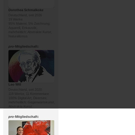
Dorothea Schmalkoke
Deutschland, seit 2026
19 Werke
95% Malerei, 5% Zeichnung;
Aquarell, Enkaustik;
mehrheitlich: Abstrakte Kunst,
Naturalismus
pro
-Mitgliedschaft:
Leo Will
Deutschland, seit 2020
118 Werke, 11 Kommentare
100% Digital Art; Diverses;
mehrheitlich: Gegenwartskunst,
Abstrakte Kunst
pro
-Mitgliedschaft: