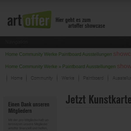
Hier geht es zum
artoffer showcase
Navigation
showc
Home
Community
Werke
Paintboard
Ausstellungen
show
Home
Community
Werke »
Paintboard
Ausstellungen
Home
Community
Werke
Paintboard
Ausstell
Showcase
Jetzt Kunstkart
Der letzte Monat im Fokus
Einen Dank unseren
Alle Fokus-Werke
Mitgliedern
Standard-Ansicht
Fokus-Werke
Mit der
pro
-Mitgliedschaft un-
Neue Werke – Auswahl
terstützen unsere Mitglieder
artoffer
finanziell und helfen,
Alle neuen Werke