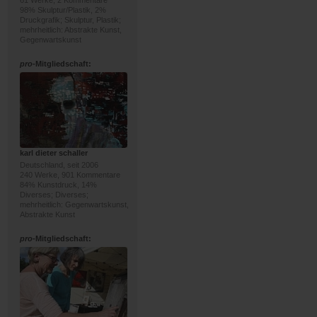
61 Werke, 2 Kommentare
98% Skulptur/Plastik, 2%
Druckgrafik; Skulptur, Plastik;
mehrheitlich: Abstrakte Kunst,
Gegenwartskunst
pro
-Mitgliedschaft:
karl dieter schaller
Deutschland, seit 2006
240 Werke, 901 Kommentare
84% Kunstdruck, 14%
Diverses; Diverses;
mehrheitlich: Gegenwartskunst,
Abstrakte Kunst
pro
-Mitgliedschaft: