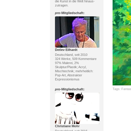
die Kunst in die Welt hinaus-
zutragen.
pro
-Mitgliedschaft:
Detlev Eilhardt
Deutschland, seit 2010
324 Werke, 509 Kommentare
97% Malerei, 2%
Skulptur/Plastik; Acryl,
Mischtechnik; mehrheitlich:
Pop-Art, Abstrakter
Expressionismus
Tags:
Fantas
pro
-Mitgliedschaft:
Christiane Mohr