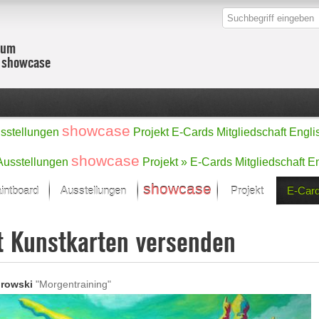
zum
r showcase
showcase
sstellungen
Projekt
E-Cards
Mitgliedschaft
Engli
showcase
Ausstellungen
Projekt »
E-Cards
Mitgliedschaft
En
showcase
intboard
Ausstellungen
Projekt
E-Car
Kunst Raum
Kategorien
t Kunstkarten versenden
onat im Fokus
Ein Künstlerförde
Malerei
Werke
Skulptur/Plastik
Zeichnung
sicht
Digital Art
rowski
"Morgentraining"
e
Grafik
– Auswahl
Fotografie
erke