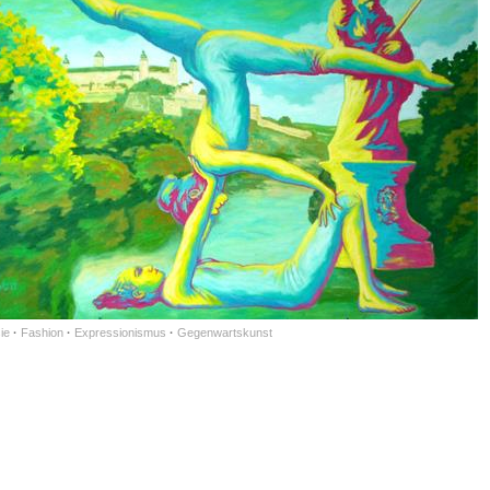
ie
·
Fashion
·
Expressionismus
·
Gegenwartskunst