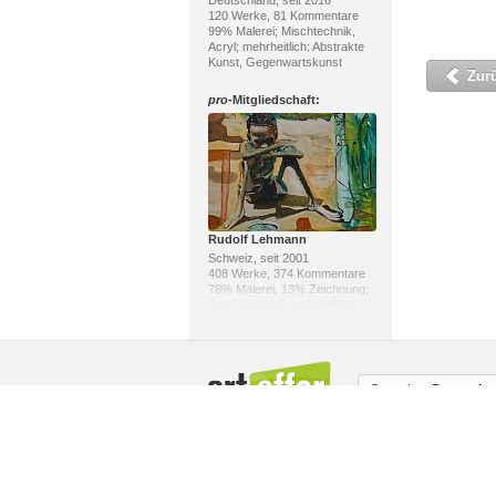
Deutschland, seit 2016
120 Werke, 81 Kommentare
99% Malerei; Mischtechnik,
Acryl; mehrheitlich: Abstrakte
Kunst, Gegenwartskunst
Zur
pro
-Mitgliedschaft:
Rudolf Lehmann
Schweiz, seit 2001
408 Werke, 374 Kommentare
78% Malerei, 13% Zeichnung;
Acryl, Aquarell; mehrheitlich:
Pluralismus, Neo-
Expressionismus
pro
-Mitgliedschaft:
Sprache:
Deutsch
Über uns / Impressum
Copyright
Mit