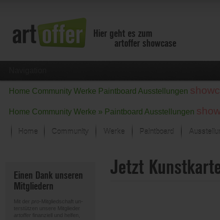
Hier geht es zum
artoffer showcase
Navigation
showc
Home
Community
Werke
Paintboard
Ausstellungen
show
Home
Community
Werke »
Paintboard
Ausstellungen
Home
Community
Werke
Paintboard
Ausstell
Showcase
Jetzt Kunstkart
Der letzte Monat im Fokus
Einen Dank unseren
Alle Fokus-Werke
Mitgliedern
Standard-Ansicht
Fokus-Werke
Mit der
pro
-Mitgliedschaft un-
Neue Werke – Auswahl
terstützen unsere Mitglieder
artoffer
finanziell und helfen,
Alle neuen Werke