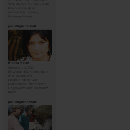
515 Werke, 58 Kommentare
92% Malerei, 3% Druckgrafik;
Mischtechnik, Acryl;
mehrheitlich: Informel,
Gegenwartskunst
pro
-Mitgliedschaft:
Branka Moser
Schweiz, seit 2024
88 Werke, 103 Kommentare
91% Malerei, 9%
Skulptur/Plastik; Oel,
Mischtechnik; mehrheitlich:
Gegenwartskunst, Abstrakte
Kunst
pro
-Mitgliedschaft: