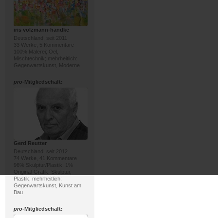
iris völzmann-handke
Deutschland, seit 2011
33 Werke, 5 Kommentare
100% Malerei; Oel,
Mischtechnik; mehrheitlich:
Gegenwartskunst, Moderne
pro
-Mitgliedschaft:
Gerd Reutter
Deutschland, seit 2012
74 Werke, 41 Kommentare
96% Skulptur/Plastik, 1%
Original-Grafik; Skulptur,
Plastik; mehrheitlich:
Gegenwartskunst, Kunst am
Bau
pro
-Mitgliedschaft: