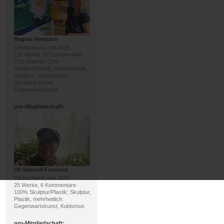
Regina Hermann
Deutschland, seit 2019
157 Werke, 87 Kommentare
71% Malerei, 21%
Skulptur/Plastik; Mischtechnik,
Skulptur; mehrheitlich:
Abstrakte Kunst,
Gegenwartskunst
pro
-Mitgliedschaft:
Uli Schmid-Furstoss
Deutschland, seit 2025
25 Werke, 6 Kommentare
100% Skulptur/Plastik; Skulptur,
Plastik; mehrheitlich:
Gegenwartskunst, Kubismus
pro
-Mitgliedschaft: