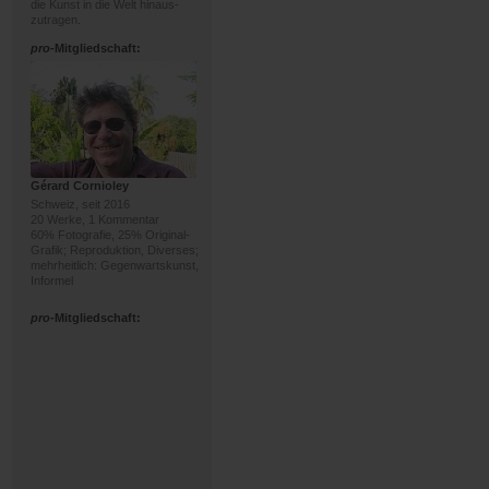
die Kunst in die Welt hinaus-
zutragen.
pro
-Mitgliedschaft:
Gérard Cornioley
Schweiz, seit 2016
20 Werke, 1 Kommentar
60% Fotografie, 25% Original-
Grafik; Reproduktion, Diverses;
mehrheitlich: Gegenwartskunst,
Informel
pro
-Mitgliedschaft: