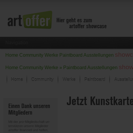
Hier geht es zum
artoffer showcase
Navigation
showc
Home
Community
Werke
Paintboard
Ausstellungen
show
Home
Community
Werke »
Paintboard
Ausstellungen
Home
Community
Werke
Paintboard
Ausstell
Showcase
Jetzt Kunstkart
Der letzte Monat im Fokus
Einen Dank unseren
Alle Fokus-Werke
Mitgliedern
Standard-Ansicht
Fokus-Werke
Mit der
pro
-Mitgliedschaft un-
Neue Werke – Auswahl
terstützen unsere Mitglieder
artoffer
finanziell und helfen,
Alle neuen Werke