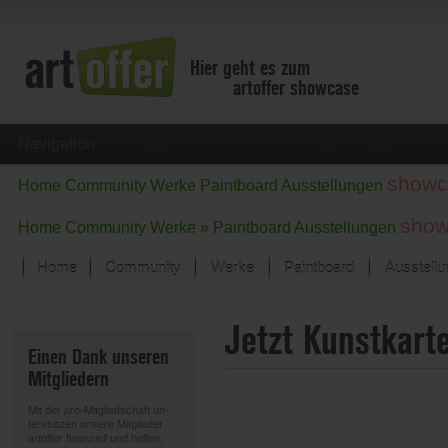
Hier geht es zum
artoffer showcase
Navigation
showc
Home
Community
Werke
Paintboard
Ausstellungen
show
Home
Community
Werke »
Paintboard
Ausstellungen
Home
Community
Werke
Paintboard
Ausstell
Showcase
Jetzt Kunstkart
Der letzte Monat im Fokus
Einen Dank unseren
Alle Fokus-Werke
Mitgliedern
Standard-Ansicht
Fokus-Werke
Mit der
pro
-Mitgliedschaft un-
Neue Werke – Auswahl
terstützen unsere Mitglieder
artoffer
finanziell und helfen,
Alle neuen Werke