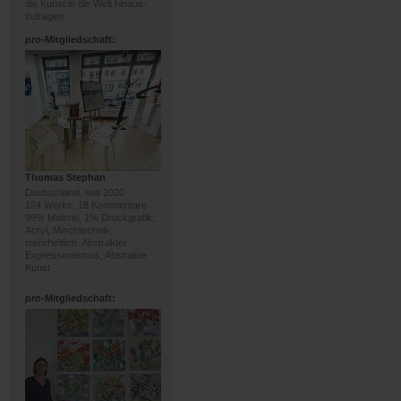
die Kunst in die Welt hinaus-
zutragen.
pro
-Mitgliedschaft:
Thomas Stephan
Deutschland, seit 2020
124 Werke, 18 Kommentare
99% Malerei, 1% Druckgrafik;
Acryl, Mischtechnik;
mehrheitlich: Abstrakter
Expressionismus, Abstrakte
Kunst
pro
-Mitgliedschaft: