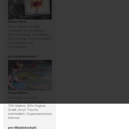
Reiner Horn
Deutschland, seit 2006
76 Werke, 16 Kommentare
87% Zeichnung, 11% Malerei;
Mischtechnik, Oel; mehrheitlich:
Gegenwartskunst,
Surrealismus
pro
-Mitgliedschaft:
Helga Madera
Österreich, seit 2016
20 Werke, 6 Kommentare
70% Malerei, 30% Original-
Grafik; Acryl, Tusche;
mehrheitlich: Gegenwartskunst,
Informel
pro
-Mitgliedschaft: