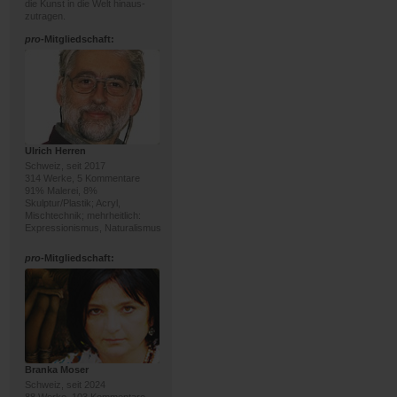
die Kunst in die Welt hinaus-
zutragen.
pro
-Mitgliedschaft:
Ulrich Herren
Schweiz, seit 2017
314 Werke, 5 Kommentare
91% Malerei, 8%
Skulptur/Plastik; Acryl,
Mischtechnik; mehrheitlich:
Expressionismus, Naturalismus
pro
-Mitgliedschaft:
Branka Moser
Schweiz, seit 2024