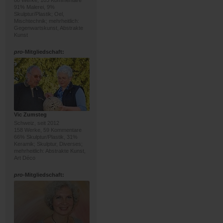
88 Werke, 103 Kommentare
91% Malerei, 9%
Skulptur/Plastik; Oel,
Mischtechnik; mehrheitlich:
Gegenwartskunst, Abstrakte
Kunst
pro
-Mitgliedschaft:
Vic Zumsteg
Schweiz, seit 2012
158 Werke, 59 Kommentare
66% Skulptur/Plastik, 31%
Keramik; Skulptur, Diverses;
mehrheitlich: Abstrakte Kunst,
Art Déco
pro
-Mitgliedschaft: