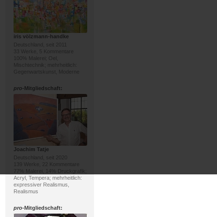
iris völzmann-handke
Deutschland, seit 2011
33 Werke, 5 Kommentare
100% Malerei; Oel,
Mischtechnik; mehrheitlich:
Gegenwartskunst, Moderne
pro
-Mitgliedschaft:
Joachim Tatje
Deutschland, seit 2020
139 Werke, 22 Kommentare
77% Malerei, 14% Druckgrafik;
Acryl, Tempera; mehrheitlich:
expressiver Realismus,
Realismus
pro
-Mitgliedschaft: