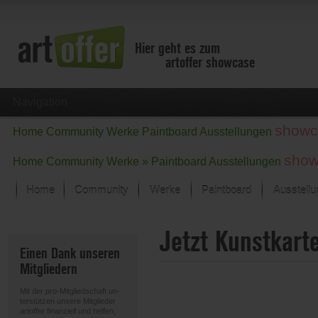
Hier geht es zum
artoffer showcase
Navigation
showc
Home
Community
Werke
Paintboard
Ausstellungen
show
Home
Community
Werke »
Paintboard
Ausstellungen
Home
Community
Werke
Paintboard
Ausstell
Showcase
Jetzt Kunstkart
Der letzte Monat im Fokus
Einen Dank unseren
Alle Fokus-Werke
Mitgliedern
Standard-Ansicht
Fokus-Werke
Mit der
pro
-Mitgliedschaft un-
Neue Werke – Auswahl
terstützen unsere Mitglieder
artoffer
finanziell und helfen,
Alle neuen Werke