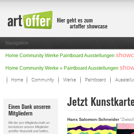
Hier geht es zum
artoffer showcase
Navigation
showc
Home
Community
Werke
Paintboard
Ausstellungen
show
Home
Community
Werke »
Paintboard
Ausstellungen
Home
Community
Werke
Paintboard
Ausstell
Showcase
Jetzt Kunstkart
Der letzte Monat im Fokus
Einen Dank unseren
Alle Fokus-Werke
Mitgliedern
Standard-Ansicht
Hans Salomon-Schneider
"Zwisch
Fokus-Werke
Mit der
pro
-Mitgliedschaft un-
Neue Werke – Auswahl
terstützen unsere Mitglieder
artoffer
finanziell und helfen,
Alle neuen Werke