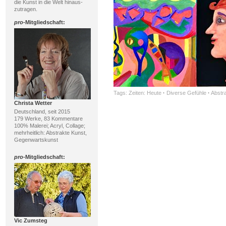
die Kunst in die Welt hinaus-
zutragen.
pro
-Mitgliedschaft:
Tags:
Zeiten: Heute
·
Diverse Gefühle
·
Abstr
Christa Wetter
Deutschland, seit 2015
179 Werke, 83 Kommentare
100% Malerei; Acryl, Collage;
mehrheitlich: Abstrakte Kunst,
Gegenwartskunst
pro
-Mitgliedschaft:
Vic Zumsteg