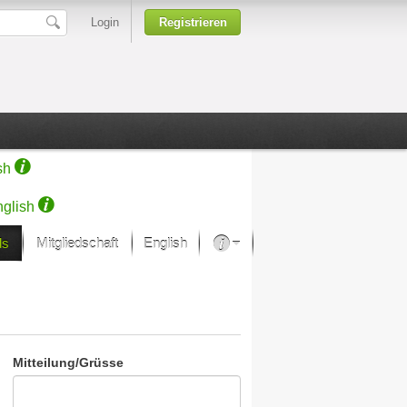
Login
Registrieren
sh
glish
ds
Mitgliedschaft
English
Über unsere Leidenschaft
rprojekt von Samsung
Kunsthäuser
Mitteilung/Grüsse