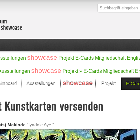
zum
r showcase
showcase
sstellungen
Projekt
E-Cards
Mitgliedschaft
Engli
showcase
Ausstellungen
Projekt »
E-Cards
Mitgliedschaft
En
showcase
intboard
Ausstellungen
Projekt
E-Car
Kunst Raum
Kategorien
t Kunstkarten versenden
onat im Fokus
Ein Künstlerförde
Malerei
Werke
Skulptur/Plastik
Zeichnung
sicht
Digital Art
uis) Makinde
"Iyadole Aye "
e
Grafik
– Auswahl
Fotografie
erke