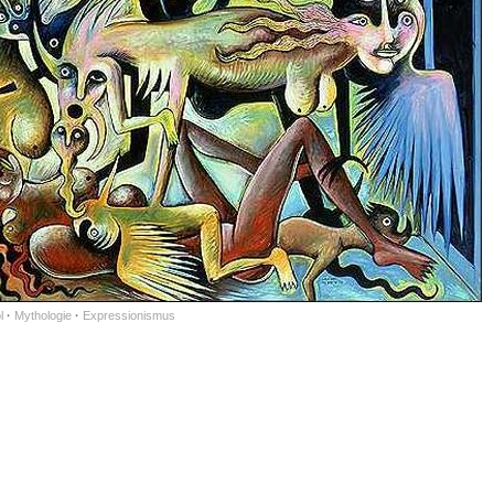
l
·
Mythologie
·
Expressionismus