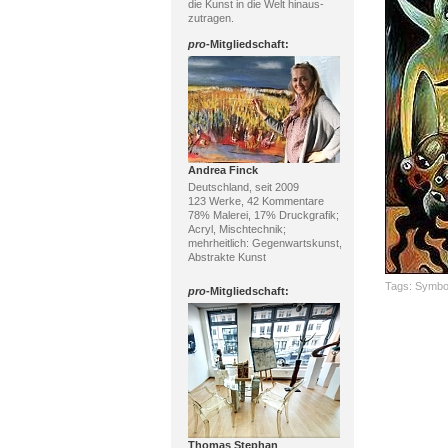
die Kunst in die Welt hinaus-
zutragen.
pro
-Mitgliedschaft:
Andrea Finck
Deutschland, seit 2009
123 Werke, 42 Kommentare
78% Malerei, 17% Druckgrafik;
Acryl, Mischtechnik;
mehrheitlich: Gegenwartskunst,
Abstrakte Kunst
Tags:
Symbo
pro
-Mitgliedschaft:
Thomas Stephan