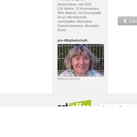
Deutschland, seit 2020
124 Werke, 18 Kommentare
99% Malerei, 1% Druckgrafik;
Acryl, Mischtechnik;
Zur
mehrheitlich: Abstrakter
Expressionismus, Abstrakte
Kunst
pro
-Mitgliedschaft:
Hiltrud Schick
Deutschland, seit 2013
211 Werke, 75 Kommentare
100% Malerei; Acryl,
Mischtechnik; mehrheitlich:
Gegenwartskunst,
Impressionismus
Sprache:
Deutsch
pro
-Mitgliedschaft:
Über uns / Impressum
Copyright
Mit