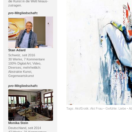
die Kunst in die Welt hinaus-
zutragen.
pro
-Mitgliedschaft:
Stan Adard
Schweiz, seit 2016
30 Werke, 7 Kommentare
100% Digital Art; Video,
Diverses; mehrheitlich:
Abstrakte Kunst,
Gegenwartskunst
pro
-Mitgliedschaft:
Tags:
Akt/Erotik: Akt Frau
·
Gefühle: Liebe
·
Ab
Monika Stein
Deutschland, seit 2014