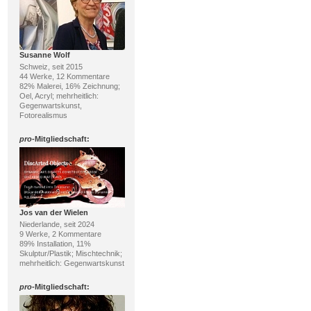
Susanne Wolf
Schweiz, seit 2015
44 Werke, 12 Kommentare
82% Malerei, 16% Zeichnung;
Oel, Acryl; mehrheitlich:
Gegenwartskunst,
Fotorealismus
pro
-Mitgliedschaft:
Jos van der Wielen
Niederlande, seit 2024
9 Werke, 2 Kommentare
89% Installation, 11%
Skulptur/Plastik; Mischtechnik;
mehrheitlich: Gegenwartskunst
pro
-Mitgliedschaft: