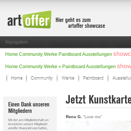
Hier geht es zum
artoffer showcase
Navigation
showc
Home
Community
Werke
Paintboard
Ausstellungen
show
Home
Community
Werke »
Paintboard
Ausstellungen
Home
Community
Werke
Paintboard
Ausstell
Showcase
Jetzt Kunstkart
Der letzte Monat im Fokus
Einen Dank unseren
Alle Fokus-Werke
Mitgliedern
Standard-Ansicht
Renu G.
"Love me"
Fokus-Werke
Mit der
pro
-Mitgliedschaft un-
Neue Werke – Auswahl
terstützen unsere Mitglieder
artoffer
finanziell und helfen,
Alle neuen Werke