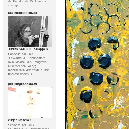
die Kunst in die Welt hinaus-
zutragen.
pro
-Mitgliedschaft:
Judith SAUTHIER-Däppen
Schweiz, seit 2006
40 Werke, 31 Kommentare
97% Malerei, 3% Fotografie;
Mischtechnik, Acryl;
mehrheitlich: Abstrakte Kunst,
Impressionismus
pro
-Mitgliedschaft:
eugen lötscher
Schweiz, seit 2014