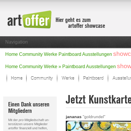
Hier geht es zum
artoffer showcase
Navigation
showc
Home
Community
Werke
Paintboard
Ausstellungen
show
Home
Community
Werke »
Paintboard
Ausstellungen
Home
Community
Werke
Paintboard
Ausstell
Showcase
Jetzt Kunstkart
Der letzte Monat im Fokus
Einen Dank unseren
Alle Fokus-Werke
Mitgliedern
Standard-Ansicht
jananas
"goldrundel"
Fokus-Werke
Mit der
pro
-Mitgliedschaft un-
Neue Werke – Auswahl
terstützen unsere Mitglieder
artoffer
finanziell und helfen,
Alle neuen Werke