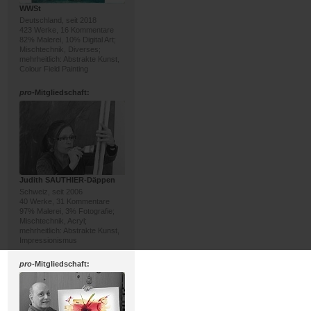
WWSt
Deutschland, seit 2018
423 Werke, 16 Kommentare
82% Malerei, 10% Digital Art;
Mischtechnik, Diverses;
mehrheitlich: Abstrakte Kunst,
Colour Field Painting
pro
-Mitgliedschaft:
Judith SAUTHIER-Däppen
Schweiz, seit 2006
40 Werke, 31 Kommentare
97% Malerei, 3% Fotografie;
Mischtechnik, Acryl;
mehrheitlich: Abstrakte Kunst,
Impressionismus
pro
-Mitgliedschaft: