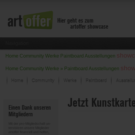
Hier geht es zum
artoffer showcase
Navigation
showc
Home
Community
Werke
Paintboard
Ausstellungen
show
Home
Community
Werke »
Paintboard
Ausstellungen
Home
Community
Werke
Paintboard
Ausstell
Showcase
Jetzt Kunstkart
Der letzte Monat im Fokus
Einen Dank unseren
Alle Fokus-Werke
Mitgliedern
Standard-Ansicht
Fokus-Werke
Mit der
pro
-Mitgliedschaft un-
Neue Werke – Auswahl
terstützen unsere Mitglieder
artoffer
finanziell und helfen,
Alle neuen Werke