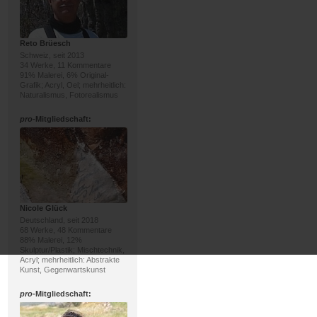
Reto Brüesch
Schweiz, seit 2013
34 Werke, 11 Kommentare
91% Malerei, 6% Original-
Grafik; Acryl, Oel; mehrheitlich:
Naturalismus, Fotorealismus
pro
-Mitgliedschaft:
Nicole Glück
Deutschland, seit 2018
68 Werke, 48 Kommentare
88% Malerei, 12%
Skulptur/Plastik; Mischtechnik,
Acryl; mehrheitlich: Abstrakte
Kunst, Gegenwartskunst
pro
-Mitgliedschaft: