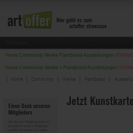
Hier geht es zum
artoffer showcase
Navigation
showc
Home
Community
Werke
Paintboard
Ausstellungen
show
Home
Community
Werke »
Paintboard
Ausstellungen
Home
Community
Werke
Paintboard
Ausstell
Showcase
Jetzt Kunstkart
Der letzte Monat im Fokus
Einen Dank unseren
Alle Fokus-Werke
Mitgliedern
Standard-Ansicht
Fokus-Werke
Mit der
pro
-Mitgliedschaft un-
Neue Werke – Auswahl
terstützen unsere Mitglieder
artoffer
finanziell und helfen,
Alle neuen Werke