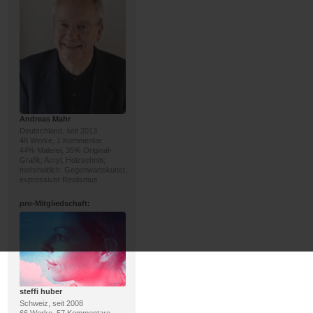
Andreas Mahr
Deutschland, seit 2013
48 Werke, 1 Kommentar
44% Malerei, 35% Original-
Grafik; Acryl, Holzschnitt;
mehrheitlich: Gegenwartskunst,
expressiver Realismus
pro
-Mitgliedschaft:
steffi huber
Schweiz, seit 2008
66 Werke, 57 Kommentare