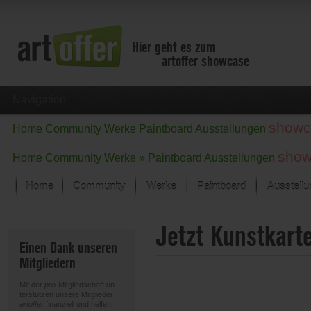
Hier geht es zum
artoffer showcase
Navigation
showc
Home
Community
Werke
Paintboard
Ausstellungen
show
Home
Community
Werke »
Paintboard
Ausstellungen
Home
Community
Werke
Paintboard
Ausstell
Showcase
Jetzt Kunstkart
Der letzte Monat im Fokus
Einen Dank unseren
Alle Fokus-Werke
Mitgliedern
Standard-Ansicht
Fokus-Werke
Mit der
pro
-Mitgliedschaft un-
Neue Werke – Auswahl
terstützen unsere Mitglieder
artoffer
finanziell und helfen,
Alle neuen Werke