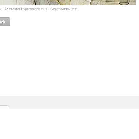
k
·
Abstrakter Expressionismus
·
Gegenwartskunst
ück
gliedschaft
Kontakt