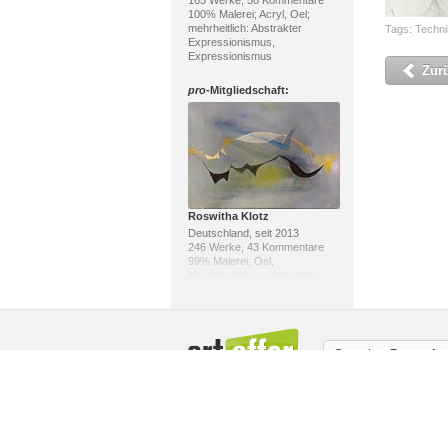
165 Werke, 56 Kommentare
100% Malerei; Acryl, Oel;
mehrheitlich: Abstrakter
Tags:
Techni
Expressionismus,
Expressionismus
Zur
pro
-Mitgliedschaft:
Roswitha Klotz
Deutschland, seit 2013
246 Werke, 43 Kommentare
99% Malerei; Oel,
Mischtechnik; mehrheitlich:
Abstrakte Kunst, Colour Field
Painting
pro
-Mitgliedschaft:
Sprache:
Deutsch
Über uns / Impressum
Copyright
Mit