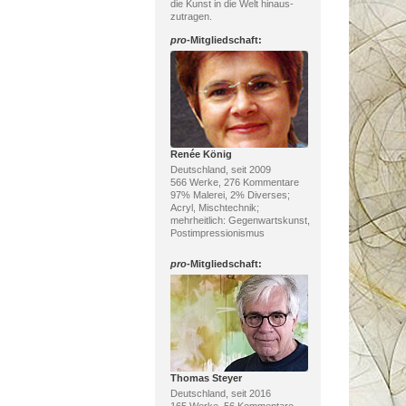
die Kunst in die Welt hinaus-
zutragen.
pro
-Mitgliedschaft:
Renée König
Deutschland, seit 2009
566 Werke, 276 Kommentare
97% Malerei, 2% Diverses;
Acryl, Mischtechnik;
mehrheitlich: Gegenwartskunst,
Postimpressionismus
pro
-Mitgliedschaft:
Thomas Steyer
Deutschland, seit 2016