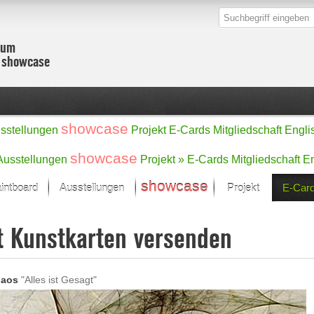
zum
r showcase
showcase
sstellungen
Projekt
E-Cards
Mitgliedschaft
Engli
showcase
Ausstellungen
Projekt »
E-Cards
Mitgliedschaft
En
showcase
intboard
Ausstellungen
Projekt
E-Car
Kunst Raum
Kategorien
t Kunstkarten versenden
onat im Fokus
Ein Künstlerförde
Malerei
Werke
Skulptur/Plastik
Zeichnung
sicht
Digital Art
aos
"Alles ist Gesagt"
e
Grafik
– Auswahl
Fotografie
erke