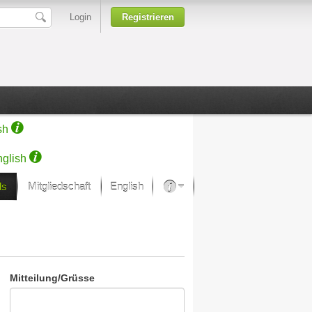
Login
Registrieren
sh
glish
ds
Mitgliedschaft
English
Über unsere Leidenschaft
rprojekt von Samsung
Kunsthäuser
Mitteilung/Grüsse