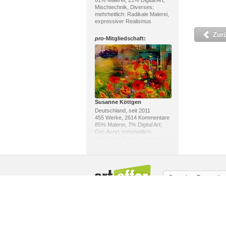
61% Malerei, 21% Digital Art;
Mischtechnik, Diverses;
mehrheitlich: Radikale Malerei,
expressiver Realismus
Zur
pro
-Mitgliedschaft:
Susanne Köttgen
Deutschland, seit 2011
455 Werke, 2614 Kommentare
85% Malerei, 7% Digital Art;
Oel, Acryl; mehrheitlich:
Abstrakter Expressionismus,
Moderne
pro
-Mitgliedschaft:
Sprache:
Deutsch
Über uns / Impressum
Copyright
Mit