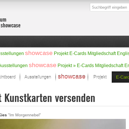
zum
r showcase
showcase
sstellungen
Projekt
E-Cards
Mitgliedschaft
Engli
showcase
Ausstellungen
Projekt »
E-Cards
Mitgliedschaft
En
showcase
intboard
Ausstellungen
Projekt
E-Car
Kunst Raum
Kategorien
t Kunstkarten versenden
onat im Fokus
Ein Künstlerförde
Malerei
Werke
Skulptur/Plastik
Zeichnung
sicht
Digital Art
ies
"Im Morgennebel"
e
Grafik
– Auswahl
Fotografie
erke