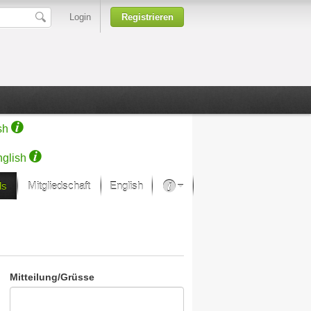
Login
Registrieren
sh
glish
ds
Mitgliedschaft
English
Über unsere Leidenschaft
rprojekt von Samsung
Kunsthäuser
Mitteilung/Grüsse