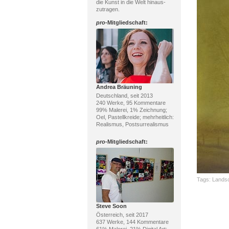
die Kunst in die Welt hinaus-
zutragen.
pro
-Mitgliedschaft:
Andrea Bräuning
Deutschland, seit 2013
240 Werke, 95 Kommentare
99% Malerei, 1% Zeichnung;
Oel, Pastellkreide; mehrheitlich:
Realismus, Postsurrealismus
pro
-Mitgliedschaft:
Tags:
Landsc
Steve Soon
Österreich, seit 2017
637 Werke, 144 Kommentare