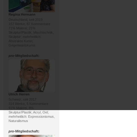
Regina Hermann
Deutschland, seit 2019
157 Werke, 87 Kommentare
71% Malerei, 21%
Skulptur/Plastik; Mischtechnik,
Skulptur; mehrheitlich:
Abstrakte Kunst,
Gegenwartskunst
pro
-Mitgliedschaft:
Ulrich Herren
Schweiz, seit 2017
314 Werke, 5 Kommentare
91% Malerei, 8%
Skulptur/Plastik; Acryl, Oel;
mehrheitlich: Expressionismus,
Naturalismus
pro
-Mitgliedschaft: