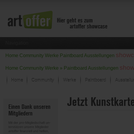
Hier geht es zum
artoffer showcase
Navigation
showc
Home
Community
Werke
Paintboard
Ausstellungen
show
Home
Community
Werke »
Paintboard
Ausstellungen
Home
Community
Werke
Paintboard
Ausstell
Showcase
Jetzt Kunstkart
Der letzte Monat im Fokus
Einen Dank unseren
Alle Fokus-Werke
Mitgliedern
Standard-Ansicht
Fokus-Werke
Mit der
pro
-Mitgliedschaft un-
Neue Werke – Auswahl
terstützen unsere Mitglieder
artoffer
finanziell und helfen,
Alle neuen Werke