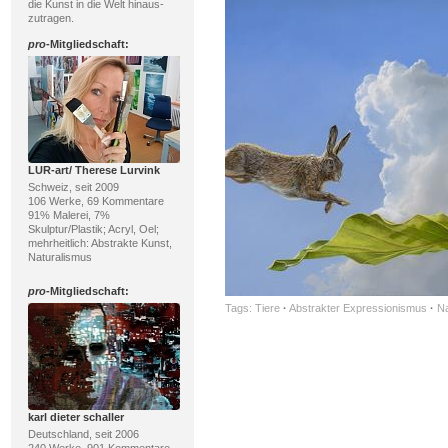
die Kunst in die Welt hinaus-
zutragen.
pro
-Mitgliedschaft:
LUR-art/ Therese Lurvink
Schweiz, seit 2009
106 Werke, 69 Kommentare
91% Malerei, 7%
Skulptur/Plastik; Acryl, Oel;
mehrheitlich: Abstrakte Kunst,
Naturalismus
pro
-Mitgliedschaft:
Tags:
Tiere
·
Abstrakter Expressionismus
·
Na
karl dieter schaller
Deutschland, seit 2006