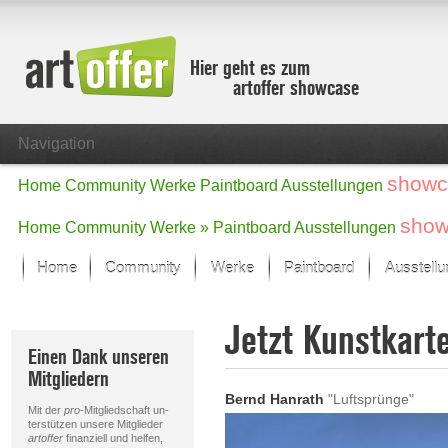
Hier geht es zum
artoffer showcase
Navigation
showc
Home
Community
Werke
Paintboard
Ausstellungen
show
Home
Community
Werke »
Paintboard
Ausstellungen
Home
Community
Werke
Paintboard
Ausstell
Showcase
Jetzt Kunstkart
Der letzte Monat im Fokus
Einen Dank unseren
Alle Fokus-Werke
Mitgliedern
Standard-Ansicht
Bernd Hanrath
"Luftsprünge"
Fokus-Werke
Mit der
pro
-Mitgliedschaft un-
Neue Werke – Auswahl
terstützen unsere Mitglieder
artoffer
finanziell und helfen,
Alle neuen Werke