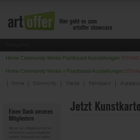
Hier geht es zum
artoffer showcase
Navigation
showc
Home
Community
Werke
Paintboard
Ausstellungen
show
Home
Community
Werke »
Paintboard
Ausstellungen
Home
Community
Werke
Paintboard
Ausstell
Showcase
Jetzt Kunstkart
Der letzte Monat im Fokus
Einen Dank unseren
Alle Fokus-Werke
Mitgliedern
Standard-Ansicht
Fokus-Werke
Mit der
pro
-Mitgliedschaft un-
Neue Werke – Auswahl
terstützen unsere Mitglieder
artoffer
finanziell und helfen,
Alle neuen Werke