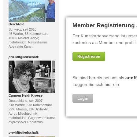
Berchtold
Schweiz, seit 2010
45 Werke, 68 Kommentare
100% Malerei; Acryl;
mehrheitlich: Naturalismus,
Abstrakte Kunst
pro
-Mitgliedschaft:
Carmen Heidi Kroese
Deutschland, seit 2007
318 Werke, 678 Kommentare
99% Malerei, 1% Digital Art;
Acryl, Mischtechnik;
mehrheitlich: Gegenwartskunst,
expressiver Realismus
pro
-Mitgliedschaft: