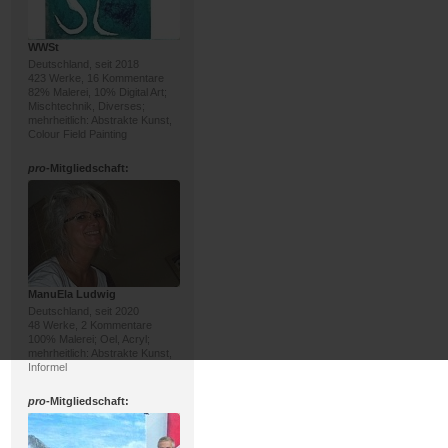
WWSt
Deutschland, seit 2018
423 Werke, 16 Kommentare
82% Malerei, 10% Digital Art;
Mischtechnik, Diverses;
mehrheitlich: Abstrakte Kunst,
Colour Field Painting
pro
-Mitgliedschaft:
ManuEla Ludwig
Deutschland, seit 2020
48 Werke, 2 Kommentare
100% Malerei; Oel, Acryl;
mehrheitlich: Abstrakte Kunst,
Informel
pro
-Mitgliedschaft: