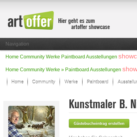
Hier geht es zum
artoffer showcase
Navigation
showc
Home
Community
Werke
Paintboard
Ausstellungen
show
Home
Community
Werke »
Paintboard
Ausstellungen
Home
Community
Werke
Paintboard
Ausstell
Showcase
Kunstmaler B. N
Der letzte Monat im Fokus
Alle Fokus-Werke
Standard-Ansicht
Gästebucheintrag erstellen
Fokus-Werke
Neue Werke – Auswahl
Alle neuen Werke