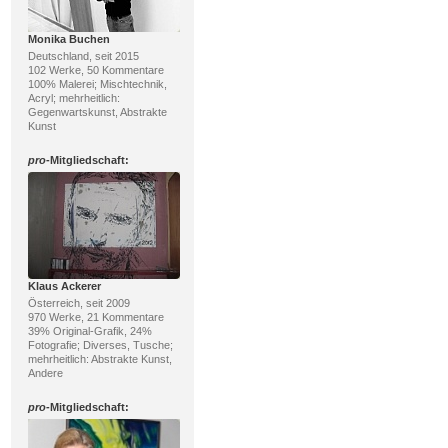
Monika Buchen
Deutschland, seit 2015
102 Werke, 50 Kommentare
100% Malerei; Mischtechnik,
Acryl; mehrheitlich:
Gegenwartskunst, Abstrakte
Kunst
pro
-Mitgliedschaft:
Klaus Ackerer
Österreich, seit 2009
970 Werke, 21 Kommentare
39% Original-Grafik, 24%
Fotografie; Diverses, Tusche;
mehrheitlich: Abstrakte Kunst,
Andere
pro
-Mitgliedschaft: