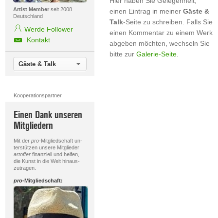
Hier haben Sie Gelegenheit,
Artist Member
seit 2008
einen Eintrag in meiner
Gäste &
Deutschland
Talk
-Seite zu schreiben. Falls Sie
Werde Follower
einen Kommentar zu einem Werk
Kontakt
abgeben möchten, wechseln Sie
bitte zur
Galerie-Seite
.
Gäste & Talk
Kooperationspartner
Einen Dank unseren
Mitgliedern
Mit der
pro
-Mitgliedschaft un-
terstützen unsere Mitglieder
artoffer
finanziell und helfen,
die Kunst in die Welt hinaus-
zutragen.
pro
-Mitgliedschaft: