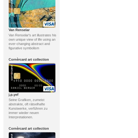
Van Renselar
Van Renselar's art illustrates his
own unique view of life using an
ever-changing abstract and
figurative symbolism
Cornèrcard art collection
j.p.yef
Seine Grafiken, zumeist
abstrakte, oft rätselhafte
Kunstwerke, verführen zu
immer wieder neuen
Interpretationen.
Cornèrcard art collection