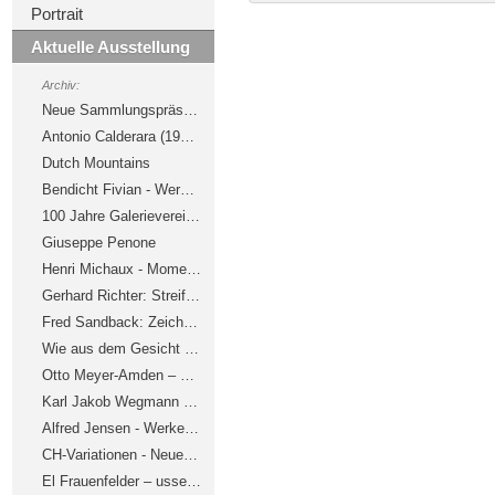
Portrait
Aktuelle Ausstellung
Archiv:
Neue Sammlungspräsentation im Kunstmuseum Winterthur
Antonio Calderara (1903 – 1978)
Dutch Mountains
Bendicht Fivian - Werke aus der Sammlung
100 Jahre Galerieverein, Freunde des Kunstmuseums Winterthur
Giuseppe Penone
Henri Michaux - Momente
Gerhard Richter: Streifen und Glas
Fred Sandback: Zeichnungen
Wie aus dem Gesicht geschnitten - Porträtbüsten aus der Sammlung
Otto Meyer-Amden – Das Frühwerk 1903–1914
Karl Jakob Wegmann – Aufbruch zu neuen Spielen
Alfred Jensen - Werke aus Schweizer Sammlungen
CH-Variationen - Neuere Schweizer Zeichnungen
El Frauenfelder – usser mir