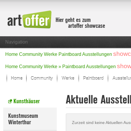
Hier geht es zum
artoffer showcase
Navigation
showc
Home
Community
Werke
Paintboard
Ausstellungen
show
Home
Community
Werke »
Paintboard
Ausstellungen
Home
Community
Werke
Paintboard
Ausstell
Showcase
Aktuelle Ausstel
Der letzte Monat im Fokus
Kunsthäuser
Alle Fokus-Werke
Standard-Ansicht
Kunstmuseum
Fokus-Werke
Winterthur
Zurzeit sind keine Aktuellen Aus
Neue Werke – Auswahl
Alle neuen Werke