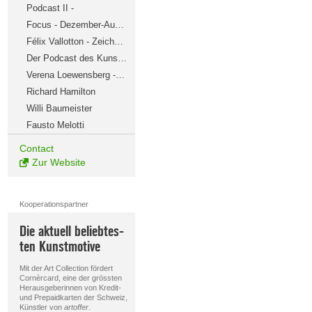
Podcast II -
Focus - Dezember-Ausstellung
Félix Vallotton - Zeichnungen
Der Podcast des Kunstmuseums Winterthur
Verena Loewensberg - Retrospektive
Richard Hamilton
Willi Baumeister
Fausto Melotti
Contact
Zur Website
Kooperationspartner
Die aktuell beliebtes-
ten Kunstmotive
Mit der Art Collection fördert
Cornèrcard, eine der grössten
Herausgeberinnen von Kredit-
und Prepaidkarten der Schweiz,
Künstler von
artoffer
.