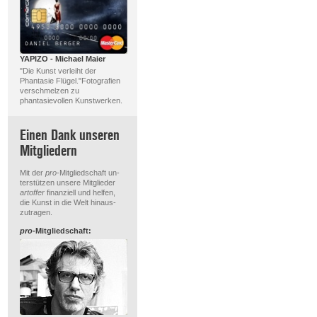
YAPIZO - Michael Maier
"Die Kunst verleiht der
Phantasie Flügel."Fotografien
verschmelzen zu
phantasievollen Kunstwerken.
Einen Dank unseren
Mitgliedern
Mit der
pro
-Mitgliedschaft un-
terstützen unsere Mitglieder
artoffer
finanziell und helfen,
die Kunst in die Welt hinaus-
zutragen.
pro
-Mitgliedschaft: