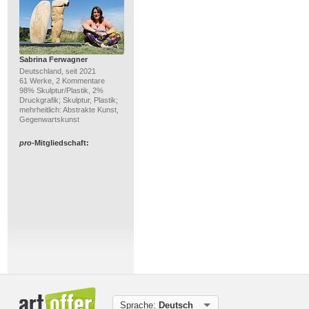
Sabrina Ferwagner
Deutschland, seit 2021
61 Werke, 2 Kommentare
98% Skulptur/Plastik, 2%
Druckgrafik; Skulptur, Plastik;
mehrheitlich: Abstrakte Kunst,
Gegenwartskunst
pro
-Mitgliedschaft:
Albert Enz
Frankreich, seit 2012
91 Werke, 13 Kommentare
100% Malerei; Acryl, Oel;
mehrheitlich: Gegenwartskunst,
Sprache:
Deutsch