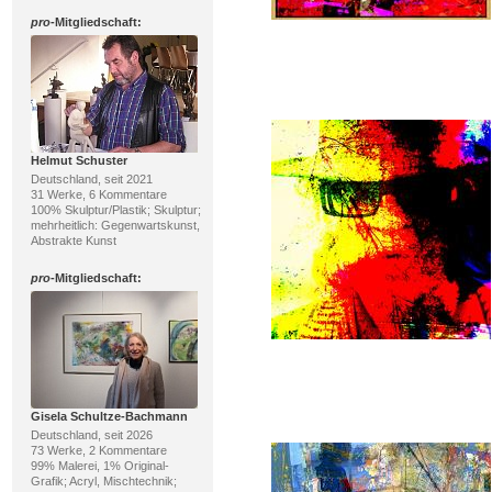
pro
-Mitgliedschaft:
Helmut Schuster
Deutschland, seit 2021
31 Werke, 6 Kommentare
100% Skulptur/Plastik; Skulptur;
mehrheitlich: Gegenwartskunst,
Abstrakte Kunst
pro
-Mitgliedschaft:
Gisela Schultze-Bachmann
Deutschland, seit 2026
73 Werke, 2 Kommentare
99% Malerei, 1% Original-
Grafik; Acryl, Mischtechnik;