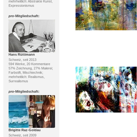
mehrheitlich: Abstrakte Kunst,
Expressionismus
pro
-Mitgliedschaft:
Hans Rüttimann
Schweiz, seit 2013
594 Werke, 20 Kommentare
57% Zeichnung, 27% Malerei;
Farbstift, Mischtechnik;
mehrheitlich: Realismus,
Surrealismus
pro
-Mitgliedschaft:
Brigitte Raz-Goldau
Schweiz, seit 2009