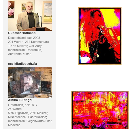
Günther Hofmann
Deutschland, seit 2008
221 Werke, 214 Kommentare
100% Malerei; Oel, Acryl;
mehrheitlich: Realismus,
Abstrakte Kunst
pro
-Mitgliedschaft:
Albina E. Ringel
Österreich, seit 2017
24 Werke
50% Digital Art, 25% Malerei;
Mischtechnik, Pastellkreide;
mehrheitlich: Gegenwartskunst,
Moderne