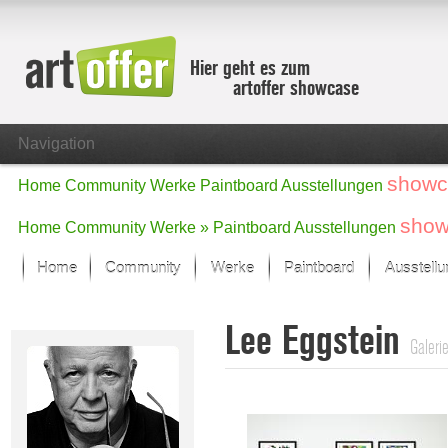
Hier geht es zum
artoffer showcase
Navigation
showc
Home
Community
Werke
Paintboard
Ausstellungen
show
Home
Community
Werke »
Paintboard
Ausstellungen
Home
Community
Werke
Paintboard
Ausstell
Showcase
Lee Eggstein
Der letzte Monat im Fokus
Galeri
Alle Fokus-Werke
Standard-Ansicht
Fokus-Werke
Neue Werke – Auswahl
Alle neuen Werke