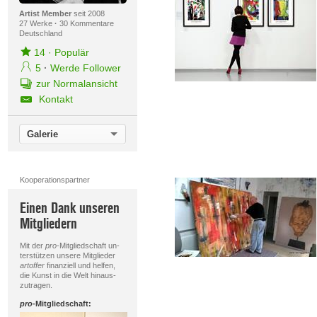
Artist Member
seit 2008
27 Werke
·
30 Kommentare
Deutschland
14
·
Populär
5
·
Werde Follower
zur Normalansicht
Kontakt
Galerie
Kooperationspartner
Einen Dank unseren
Mitgliedern
Mit der
pro
-Mitgliedschaft un-
terstützen unsere Mitglieder
artoffer
finanziell und helfen,
die Kunst in die Welt hinaus-
zutragen.
pro
-Mitgliedschaft: