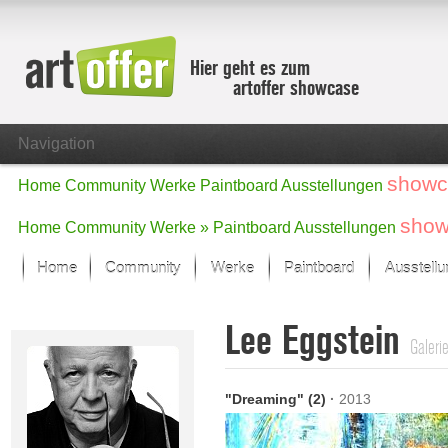
Hier geht es zum
artoffer showcase
Navigation
showc
Home
Community
Werke
Paintboard
Ausstellungen
show
Home
Community
Werke »
Paintboard
Ausstellungen
Home
Community
Werke
Paintboard
Ausstell
Showcase
Lee Eggstein
Der letzte Monat im Fokus
Galeri
Alle Fokus-Werke
Standard-Ansicht
"Dreaming" (2)
·
2013
Fokus-Werke
Neue Werke – Auswahl
Alle neuen Werke