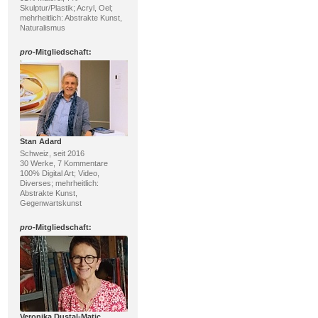
Skulptur/Plastik; Acryl, Oel;
mehrheitlich: Abstrakte Kunst,
Naturalismus
pro
-Mitgliedschaft:
Stan Adard
Schweiz, seit 2016
30 Werke, 7 Kommentare
100% Digital Art; Video,
Diverses; mehrheitlich:
Abstrakte Kunst,
Gegenwartskunst
pro
-Mitgliedschaft:
Veronika Dustal-Matic