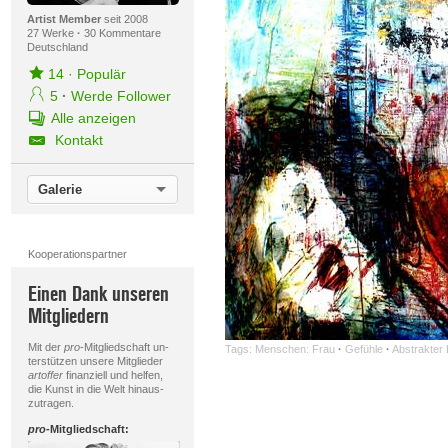
Artist Member
seit 2008
27 Werke
·
30 Kommentare
Deutschland
14
·
Populär
5
·
Werde Follower
Alle anzeigen
Kontakt
Galerie
Kooperationspartner
Einen Dank unseren
Mitgliedern
Mit der
pro
-Mitgliedschaft un-
Tags:
Menschen: Frau
·
Gefühle
·
Abstrakter
terstützen unsere Mitglieder
artoffer
finanziell und helfen,
die Kunst in die Welt hinaus-
zutragen.
pro
-Mitgliedschaft: