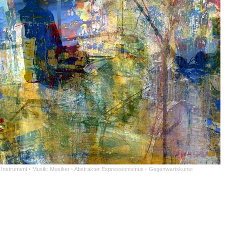
 Instrument
·
Musik: Musiker
·
Abstrakter Expressionismus
·
Gegenwartskunst