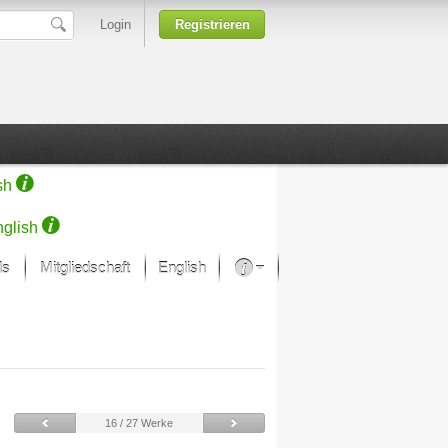
Login
Registrieren
sh
glish
ds
Mitgliedschaft
English
Über unsere Leidenschaft
rprojekt von Samsung
Kunsthäuser
16 / 27 Werke