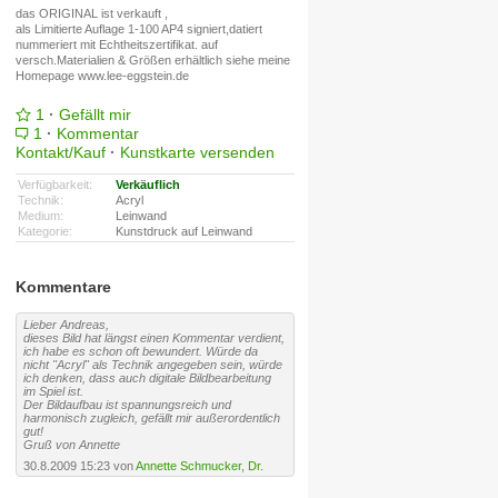
das ORIGINAL ist verkauft ,
als Limitierte Auflage 1-100 AP4 signiert,datiert
nummeriert mit Echtheitszertifikat. auf
versch.Materialien & Größen erhältlich siehe meine
Homepage www.lee-eggstein.de
1
·
Gefällt mir
1
·
Kommentar
Kontakt/Kauf
·
Kunstkarte versenden
Verfügbarkeit:
Verkäuflich
Technik:
Acryl
Medium:
Leinwand
Kategorie:
Kunstdruck auf Leinwand
Kommentare
Lieber Andreas,
dieses Bild hat längst einen Kommentar verdient,
ich habe es schon oft bewundert. Würde da
nicht "Acryl" als Technik angegeben sein, würde
ich denken, dass auch digitale Bildbearbeitung
im Spiel ist.
Der Bildaufbau ist spannungsreich und
harmonisch zugleich, gefällt mir außerordentlich
gut!
Gruß von Annette
30.8.2009 15:23 von
Annette Schmucker, Dr.