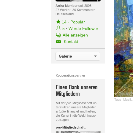
Artist Member
seit 2008
27 Werke
·
30 Kommentare
Deutschland
14
·
Populär
5
·
Werde Follower
Alle anzeigen
Kontakt
Galerie
Kooperationspartner
Einen Dank unseren
Mitgliedern
Tags:
Musik:
Mit der
pro
-Mitgliedschaft un-
terstützen unsere Mitglieder
artoffer
finanziell und helfen,
die Kunst in die Welt hinaus-
zutragen.
pro
-Mitgliedschaft: