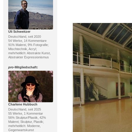
Uli Schweitzer
Deutschland, seit 2020
54 Werke, 14 Kommentare
91% Malerei, 9% Fotografie;
Mischtechnik, Acryl;
mehrheitlich: Abstrakte Kunst,
Abstrakter Expressionismus
pro
-Mitgliedschaft:
Charlene Hubbuch
Deutschland, seit 2025
55 Werke, 1 Kommentar
56% Skulptur/Plastik, 42%
Malerei; Skulptur, Plastik;
mehrheitlich: Moderne,
Gegenwartskunst