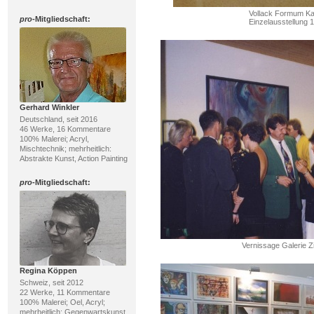
Vollack Formum Ka
pro
-Mitgliedschaft:
Einzelausstellung 
Gerhard Winkler
Deutschland, seit 2016
46 Werke, 16 Kommentare
100% Malerei; Acryl,
Mischtechnik; mehrheitlich:
Abstrakte Kunst, Action Painting
pro
-Mitgliedschaft:
Vernissage Galerie Z
Regina Köppen
Schweiz, seit 2012
22 Werke, 11 Kommentare
100% Malerei; Oel, Acryl;
mehrheitlich: Gegenwartskunst,