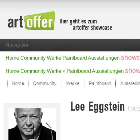
Hier geht es zum
artoffer showcase
Navigation
showc
Home
Community
Werke
Paintboard
Ausstellungen
show
Home
Community
Werke »
Paintboard
Ausstellungen
Home
Community
Werke
Paintboard
Ausstell
Showcase
Lee Eggstein
Der letzte Monat im Fokus
Porträt
Alle Fokus-Werke
Standard-Ansicht
Fokus-Werke
Neue Werke – Auswahl
Alle neuen Werke