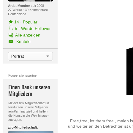
Artist Member
seit 2008
27 Werke
·
30 Kommentare
Deutschland
14
·
Populär
5
·
Werde Follower
Alle anzeigen
Kontakt
Porträt
Kooperationspartner
Einen Dank unseren
Mitgliedern
Mit der
pro
-Mitgliedschaft un-
terstützen unsere Mitglieder
artoffer
finanziell und helfen,
die Kunst in die Welt hinaus-
zutragen.
Free,free, let them free , malen 
und weiter an den Betrachter ist u
pro
-Mitgliedschaft: