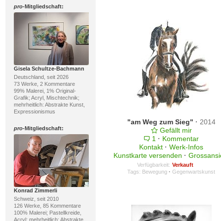
pro
-Mitgliedschaft:
Gisela Schultze-Bachmann
Deutschland, seit 2026
73 Werke, 2 Kommentare
99% Malerei, 1% Original-
Grafik; Acryl, Mischtechnik;
mehrheitlich: Abstrakte Kunst,
Expressionismus
"am Weg zum Sieg"
·
2014
pro
-Mitgliedschaft:
Gefällt mir
1
·
Kommentar
Kontakt
·
Werk-Infos
Kunstkarte versenden
·
Grossansi
Verfügbarkeit:
Verkauft
Tags:
Bewegung
·
Gegenwartskunst
Konrad Zimmerli
Schweiz, seit 2010
126 Werke, 85 Kommentare
100% Malerei; Pastellkreide,
Acryl; mehrheitlich: Abstrakte