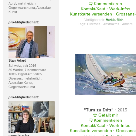
Kommentieren
Acryl; mehrheitlich:
Gegenwartskunst, Abstrakte
Kontakt/Kauf
·
Werk-Infos
Kunst
Kunstkarte versenden
·
Grossansi
Verfügbarkeit:
Verkäuflich
pro
-Mitgliedschaft:
Tags:
Diverses
·
Abstraktes
·
Andere
Stan Adard
Schweiz, seit 2016
30 Werke, 7 Kommentare
100% Digital Art; Video,
Diverses; mehrheitlich:
Abstrakte Kunst,
Gegenwartskunst
pro
-Mitgliedschaft:
"Turn zu Dritt"
·
2015
Gefällt mir
Kommentieren
Kontakt/Kauf
·
Werk-Infos
Kunstkarte versenden
·
Grossansi
romy latscha