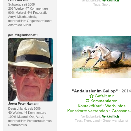
Verfügbarkeit:
Verkäuflich
Schweiz, seit 2009
Tags:
Sport
208 Werke, 47 Kommentare
90% Malerei, 6% Fotografie;
Acryl, Mischtechnik;
mehrheitlich: Gegenwartskunst,
Abstrakte Kunst
pro
-Mitgliedschaft:
"Andalusier im Gallop"
·
201
Gefällt mir
Kommentieren
Joerg Peter Hamann
Kontakt/Kauf
·
Werk-Infos
Deutschland, seit 2006
Kunstkarte versenden
·
Grossansi
40 Werke, 46 Kommentare
Verfügbarkeit:
Verkäuflich
100% Malerei; Oel, Acryl;
Tags:
Tiere: Land
·
Gegenwartskunst
mehrheitlich: Postsurrealismus,
Naturalismus