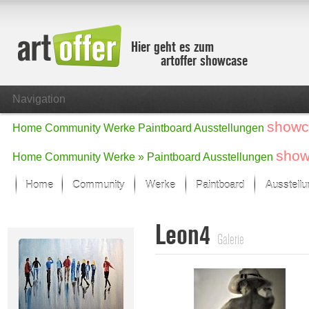
Hier geht es zum
artoffer showcase
Navigation
showc
Home
Community
Werke
Paintboard
Ausstellungen
show
Home
Community
Werke »
Paintboard
Ausstellungen
Home
Community
Werke
Paintboard
Ausstell
Showcase
Leon4
Der letzte Monat im Fokus
Galerie
Alle Fokus-Werke
Standard-Ansicht
Fokus-Werke
Neue Werke – Auswahl
Alle neuen Werke