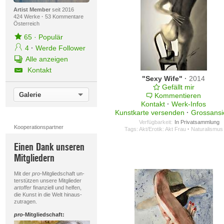
Artist Member
seit 2016
424 Werke
·
53 Kommentare
Österreich
65
·
Populär
4
·
Werde Follower
Alle anzeigen
Kontakt
"Sexy Wife"
·
2014
Gefällt mir
Galerie
Kommentieren
Kontakt
·
Werk-Infos
Kunstkarte versenden
·
Grossansi
Verfügbarkeit:
In Privatsammlung
Kooperationspartner
Tags:
Akt/Erotik: Akt Frau
·
Naturalismus
Einen Dank unseren
Mitgliedern
Mit der
pro
-Mitgliedschaft un-
terstützen unsere Mitglieder
artoffer
finanziell und helfen,
die Kunst in die Welt hinaus-
zutragen.
pro
-Mitgliedschaft: