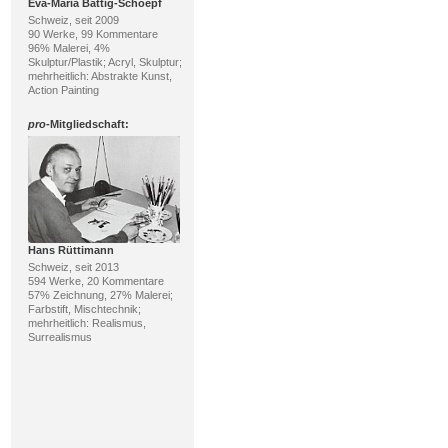
Eva-Maria Bättig-Schoepf
Schweiz, seit 2009
90 Werke, 99 Kommentare
96% Malerei, 4%
Skulptur/Plastik; Acryl, Skulptur;
mehrheitlich: Abstrakte Kunst,
Action Painting
pro
-Mitgliedschaft:
Hans Rüttimann
Schweiz, seit 2013
594 Werke, 20 Kommentare
57% Zeichnung, 27% Malerei;
Farbstift, Mischtechnik;
mehrheitlich: Realismus,
Surrealismus