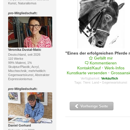
Kunst, Naturalismus
pro
-Mitgliedschaft:
Veronika Dustal-Matic
Deutschland, seit 2026
Gefällt mir
110 Werke
Kommentieren
99% Malerei, 1%
Skulptur/Plastik; Acryl,
Kontakt/Kauf
·
Werk-Infos
Mischtechnik; mehrheitlich:
Kunstkarte versenden
·
Grossansi
Gegenwartskunst, Abstrakter
Verfügbarkeit:
Verkäuflich
Expressionismus
Tags:
Tiere: Land
·
Gegenwartskunst
pro
-Mitgliedschaft:
Vorherige Seite
Daniel Gerhard