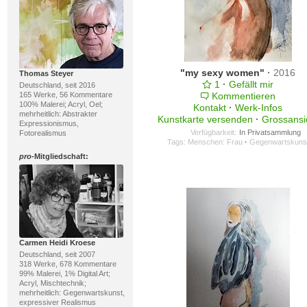
"my sexy women"
·
2016
Thomas Steyer
1
·
Gefällt mir
Deutschland, seit 2016
165 Werke, 56 Kommentare
Kommentieren
100% Malerei; Acryl, Oel;
Kontakt
·
Werk-Infos
mehrheitlich: Abstrakter
Kunstkarte versenden
·
Grossansi
Expressionismus,
Verfügbarkeit:
In Privatsammlung
Fotorealismus
Tags:
Menschen: Frau
·
Gegenwartskuns
pro
-Mitgliedschaft:
Carmen Heidi Kroese
Deutschland, seit 2007
318 Werke, 678 Kommentare
99% Malerei, 1% Digital Art;
Acryl, Mischtechnik;
mehrheitlich: Gegenwartskunst,
expressiver Realismus