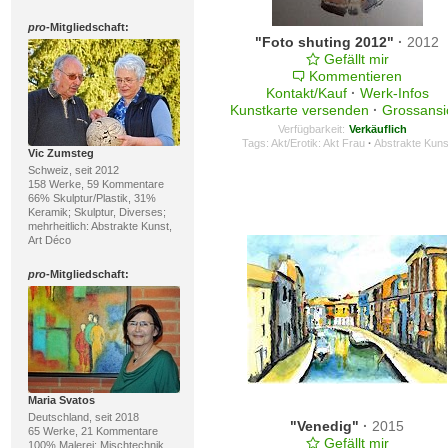
pro
-Mitgliedschaft:
"Foto shuting 2012"
·
2012
Gefällt mir
Kommentieren
Kontakt/Kauf
·
Werk-Infos
Kunstkarte versenden
·
Grossansi
Verfügbarkeit:
Verkäuflich
Tags:
Akt/Erotik: Akt Frau
·
Abstrakte Kuns
Vic Zumsteg
Schweiz, seit 2012
158 Werke, 59 Kommentare
66% Skulptur/Plastik, 31%
Keramik; Skulptur, Diverses;
mehrheitlich: Abstrakte Kunst,
Art Déco
pro
-Mitgliedschaft:
Maria Svatos
Deutschland, seit 2018
"Venedig"
·
2015
65 Werke, 21 Kommentare
Gefällt mir
100% Malerei; Mischtechnik,